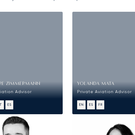
RE ZIMMERMANN
YOLANDA MATA
iation Advisor
Private Aviation Advisor
IT
ES
EN
ES
FR