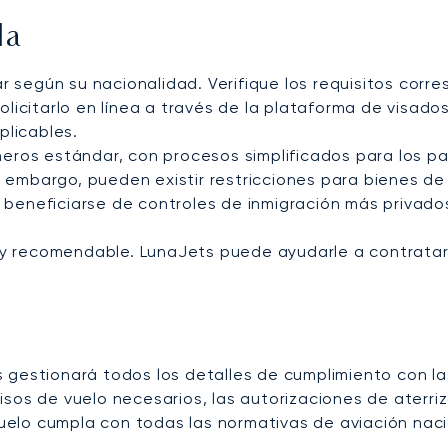
da
r según su nacionalidad. Verifique los requisitos corr
licitarlo en línea a través de la plataforma de visado
plicables.
eros estándar, con procesos simplificados para los pa
n embargo, pueden existir restricciones para bienes de 
n beneficiarse de controles de inmigración más privado
uy recomendable. LunaJets puede ayudarle a contrata
 gestionará todos los detalles de cumplimiento con l
misos de vuelo necesarios, las autorizaciones de aterriz
vuelo cumpla con todas las normativas de aviación naci