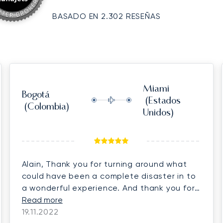
BASADO EN 2.302 RESEÑAS
Miami
Bogotá
(Estados
(Colombia)
Unidos)
Alain, Thank you for turning around what
could have been a complete disaster in to
a wonderful experience. And thank you for
the welcoming drink. Looking forward to
Read more
flying with lunajets again soon. Buonanotte
19.11.2022