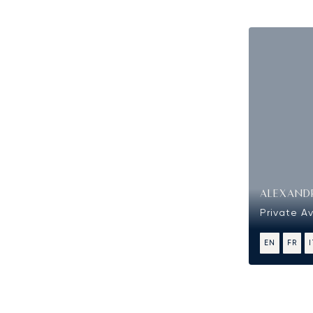
ALEXAND
Private Av
EN
FR