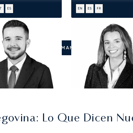
IT
ES
EN
ES
FR
LLÁMANOS
egovina
: Lo Que Dicen Nu