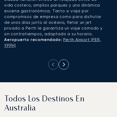
vida costero, amplios parques y una dinámica
p
escena gastronómica. Tanto si viaja por
a
compromisos de empresa como para disfrutar
de
de unos días junto al océano, fletar un jet
d
privado a Perth le garantiza un viaje cómodo y
en
sin contratiempos, adaptado a su horario.
o
Aeropuerto recomendado:
Perth Airport (PER,
ef
YPPH)
A
S
Todos Los Destinos En
Australia