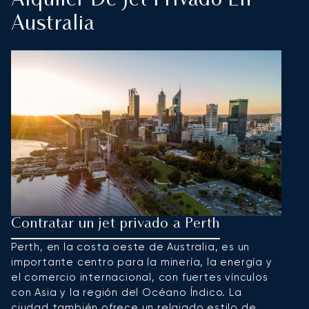
Alquiler De Jet Privado En
Australia
Contratar un jet privado a Perth
C
Perth, en la costa oeste de Australia, es un
S
importante centro para la minería, la energía y
e
el comercio internacional, con fuertes vínculos
de
con Asia y la región del Océano Índico. La
t
ciudad también ofrece un relajado estilo de
c