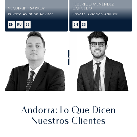
FEDERICO MENÉNDEZ
VLADIMIR TSARKOV
CARCEDO
Private Aviation Advisor
Private Aviation Advisor
EN
RU
ES
EN
ES
LLÁMANOS
Andorra
: Lo Que Dicen
Nuestros Clientes