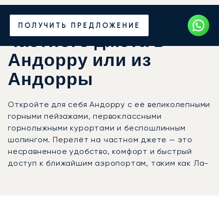
Закажите аренду
ПОЛУЧИТЬ ПРЕДЛОЖЕНИЕ
частного джета в
Андорру или из
Андорры
Откройте для себя Андорру с её великолепными
горными пейзажами, первоклассными
горнолыжными курортами и беспошлинным
шопингом. Перелёт на частном джете — это
несравненное удобство, комфорт и быстрый
доступ к ближайшим аэропортам, таким как Ла-
Сеу-д'Уржель. Насладитесь безупречным и
роскошным путешествием в эту скрытую
жемчужину Пиренеев.