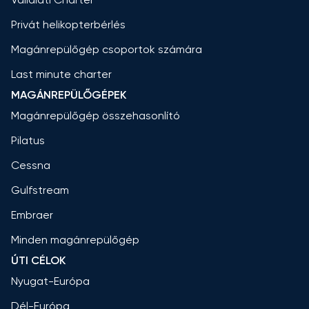
Privát helikopterbérlés
Magánrepülőgép csoportok számára
Last minute charter
MAGÁNREPÜLŐGÉPEK
Magánrepülőgép összehasonlító
Pilatus
Cessna
Gulfstream
Embraer
Minden magánrepülőgép
ÚTI CÉLOK
Nyugat-Európa
Dél-Európa