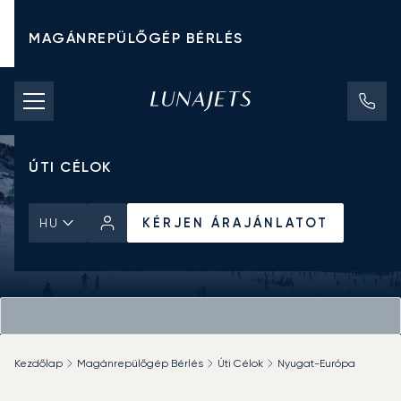
MAGÁNREPÜLŐGÉP BÉRLÉS
CHARTER ÁRAK
MAGÁNREPÜLŐGÉPEK
ÚTI CÉLOK
KÉRJEN ÁRAJÁNLATOT
HU
Kezdőlap
Magánrepülőgép Bérlés
Úti Célok
Nyugat-Európa