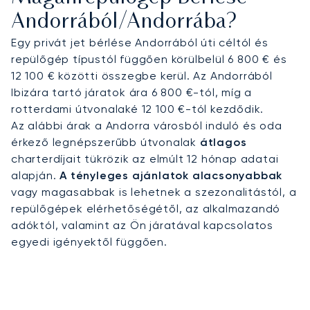
Andorrából/Andorrába?
Egy privát jet bérlése Andorrából úti céltól és
repülőgép típustól függően körülbelül 6 800 € és
12 100 € közötti összegbe kerül. Az Andorrából
Ibizára tartó járatok ára 6 800 €-tól, míg a
rotterdami útvonalaké 12 100 €-tól kezdődik.
Az alábbi árak a Andorra városból induló és oda
érkező legnépszerűbb útvonalak
átlagos
charterdíjait tükrözik az elmúlt 12 hónap adatai
alapján.
A tényleges ajánlatok alacsonyabbak
vagy magasabbak is lehetnek a szezonalitástól, a
repülőgépek elérhetőségétől, az alkalmazandó
adóktól, valamint az Ön járatával kapcsolatos
egyedi igényektől függően.