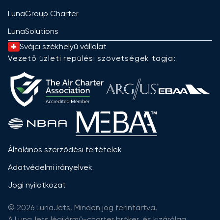
LunaGroup Charter
LunaSolutions
Svájci székhelyű vállalat
Vezető üzleti repülési szövetségek tagja:
Általános szerződési feltételek
Adatvédelmi irányelvek
Jogi nyilatkozat
© 2026 LunaJets. Minden jog fenntartva.
A LunaJets légijármű-charter bróker, és kizárólag