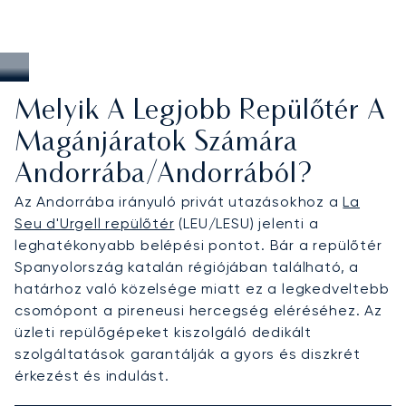
Melyik A Legjobb Repülőtér A
Magánjáratok Számára
Andorrába/Andorrából?
Az Andorrába irányuló privát utazásokhoz a
La
Seu d'Urgell repülőtér
(LEU/LESU) jelenti a
leghatékonyabb belépési pontot. Bár a repülőtér
Spanyolország katalán régiójában található, a
határhoz való közelsége miatt ez a legkedveltebb
csomópont a pireneusi hercegség eléréséhez. Az
üzleti repülőgépeket kiszolgáló dedikált
szolgáltatások garantálják a gyors és diszkrét
érkezést és indulást.