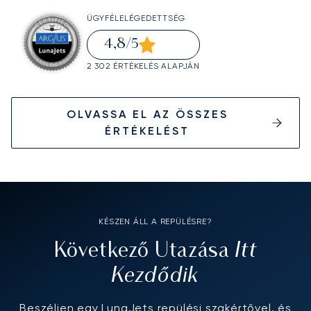
ÜGYFÉLELÉGEDETTSÉG
4,8
/5
2 302 ÉRTÉKELÉS ALAPJÁN
OLVASSA EL AZ ÖSSZES
ÉRTÉKELÉST
KÉSZEN ÁLL A REPÜLÉSRE?
Itt
Következő Utazása
Kezdődik
Beszéljen egy LunaJets repülési szakértővel, és