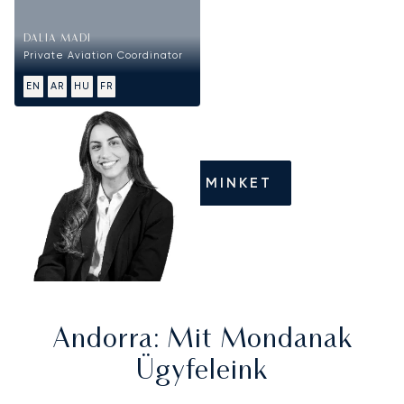
DALIA MADI
Private Aviation Coordinator
EN
AR
HU
FR
HÍVJON MINKET
Andorra
: Mit Mondanak
Ügyfeleink