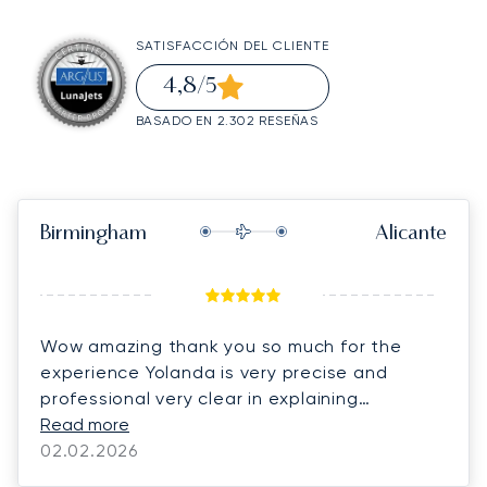
SATISFACCIÓN DEL CLIENTE
4,8
/5
BASADO EN 2.302 RESEÑAS
Birmingham
Alicante
Wow amazing thank you so much for the
experience Yolanda is very precise and
professional very clear in explaining
everything making it so easy to book and fill
Read more
in forms we have already recommended the
02.02.2026
company twice to friends and associates