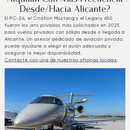
Desde/hacia Alicante?
El PC-24, el Citation Mustang y el Legacy 650
fueron los jets privados más solicitados en 2025
para vuelos privados con salida desde o llegada a
Alicante. Un asesor dedicado de aviación privada
puede ayudarle a elegir el avión adecuado y
asegurar la mejor disponibilidad.
Contacte con una de nuestras oficinas locales
.
Alicante : Los 3 modelos de aeronave más operados por 
Foto de la aeronave
Modelo de aeronave
Asientos
Velocidad (km/h)
Velocidad (nudos)
Autonomía (km
Autonomía (NM)