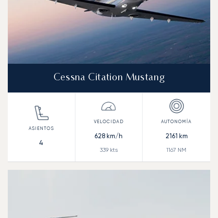
Cessna Citation Mustang
628
km/h
2161
km
4
339
kts
1167
NM