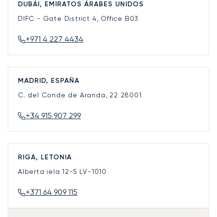
DUBÁI, EMIRATOS ÁRABES UNIDOS
DIFC - Gate District 4, Office B03
+971 4 227 4434
MADRID, ESPAÑA
C. del Conde de Aranda, 22
28001
+34 915 907 299
RIGA, LETONIA
Alberta iela 12-5
LV-1010
+371 64 909 115