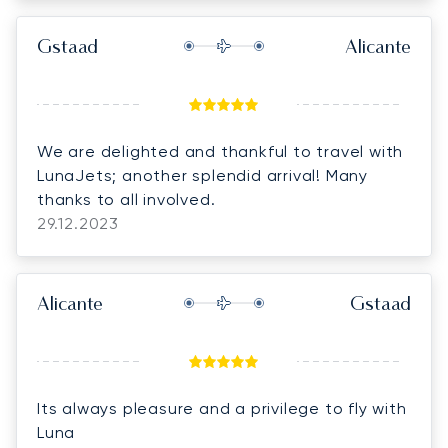
thank you again so much HIGHLY RECOMMEND
5 STARS. Philip,Linda and our 5 dachshunds.
Gstaad
Alicante
We are delighted and thankful to travel with
LunaJets; another splendid arrival! Many
thanks to all involved.
29.12.2023
Alicante
Gstaad
Its always pleasure and a privilege to fly with
Luna