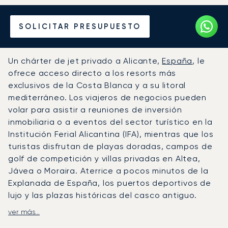
Alquile un Jet Privado
SOLICITAR PRESUPUESTO
desde o hacia Alicante
Un chárter de jet privado a Alicante,
España
, le
ofrece acceso directo a los resorts más
exclusivos de la Costa Blanca y a su litoral
mediterráneo. Los viajeros de negocios pueden
volar para asistir a reuniones de inversión
inmobiliaria o a eventos del sector turístico en la
Institución Ferial Alicantina (IFA), mientras que los
turistas disfrutan de playas doradas, campos de
golf de competición y villas privadas en Altea,
Jávea o Moraira. Aterrice a pocos minutos de la
Explanada de España, los puertos deportivos de
lujo y las plazas históricas del casco antiguo.
ver más...
LunaJets organiza vuelos al Aeropuerto de
Alicante-Elche Miguel Hernández (ALC), con