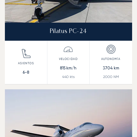
Pilatus PC-24
815
km/h
3704
km
6-8
440
kts
2000
NM