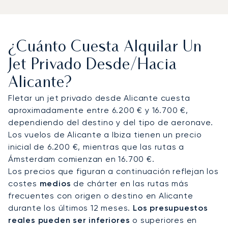
horarios diseñados completamente en función de
sus planes. Podemos organizar traslados privados
a hoteles en primera línea de playa, fincas rurales
¿Cuánto Cuesta Alquilar Un
o puertos deportivos en Denia, Calpe o Santa
Pola. A bordo de su jet privado, disfrutará de
Jet Privado Desde/hacia
asientos espaciosos, gastronomía gourmet y
Alicante?
total privacidad. Esta ruta es una elección
frecuente para salidas en yate en verano a la isla
Fletar un jet privado desde Alicante cuesta
de Tabarca o para estancias prolongadas en
aproximadamente entre 6.200 € y 16.700 €,
villas a lo largo de la costa sureste de España.
dependiendo del destino y del tipo de aeronave.
Los vuelos de Alicante a Ibiza tienen un precio
Con dos décadas de experiencia, LunaJets fue el
inicial de 6.200 €, mientras que las rutas a
primer bróker de aviación privada europeo en
Ámsterdam comienzan en 16.700 €.
obtener la certificación Argus®, lo que refleja
Los precios que figuran a continuación reflejan los
nuestro compromiso con la seguridad, la
costes
medios
de chárter en las rutas más
integridad y la flexibilidad. Para Alicante,
frecuentes con origen o destino en Alicante
aseguramos los slots de llegada durante la
durante los últimos 12 meses.
Los presupuestos
temporada alta de verano y los principales
reales pueden ser inferiores
o superiores en
eventos culturales como las Hogueras de San