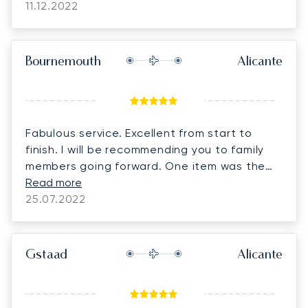
11.12.2022
Bournemouth
Alicante
Fabulous service. Excellent from start to
finish. I will be recommending you to family
members going forward. One item was the
transport in Alicante - it wasn't absolutely
Read more
clear that we had a car from the plane, then
25.07.2022
into Customs, then our transfer car was
outside the terminal. We thought the car at
the plane was the transfer car. But a minor
Gstaad
Alicante
item. We had a great experience overall and
will use you again in the future. Giulia was
excellent with our booking and questions.