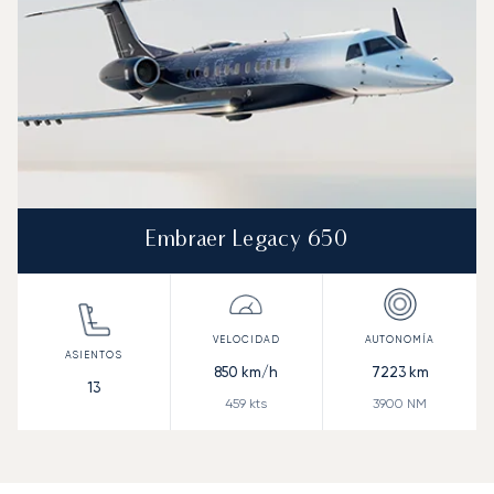
Embraer Legacy 650
850
km/h
7223
km
13
459
kts
3900
NM