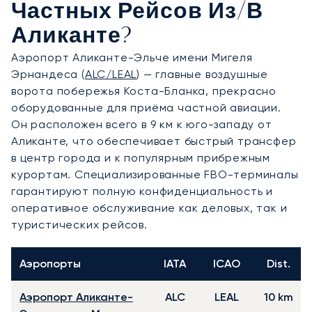
Частных Рейсов Из/в
Аликанте?
Аэропорт Аликанте-Эльче имени Мигеля
Эрнандеса (
ALC/LEAL
) — главные воздушные
ворота побережья Коста-Бланка, прекрасно
оборудованные для приёма частной авиации.
Он расположен всего в 9 км к юго-западу от
Аликанте, что обеспечивает быстрый трансфер
в центр города и к популярным прибрежным
курортам. Специализированные FBO-терминалы
гарантируют полную конфиденциальность и
оперативное обслуживание как деловых, так и
туристических рейсов.
Аэропорты
IATA
ICAO
Dist.
Аэропорт Аликанте-
ALC
LEAL
10 km