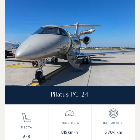
Скорость (км/ч)
Скорость (узлы)
Дал
Дальность (NM)
Pilatus PC-24
815
km/h
3 704
km
6-8