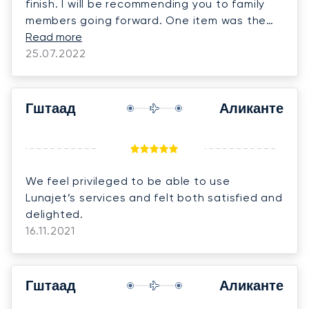
finish. I will be recommending you to family
members going forward. One item was the
transport in Alicante - it wasn't absolutely
Read more
clear that we had a car from the plane, then
25.07.2022
into Customs, then our transfer car was
outside the terminal. We thought the car at
the plane was the transfer car. But a minor
Гштаад
Аликанте
item. We had a great experience overall and
will use you again in the future. Giulia was
excellent with our booking and questions.
Very professional.
We feel privileged to be able to use
Lunajet’s services and felt both satisfied and
delighted.
16.11.2021
Гштаад
Аликанте