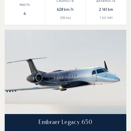
628
km/h
2 161
km
4
339
kts
1 167
NM
Embraer Legacy 650