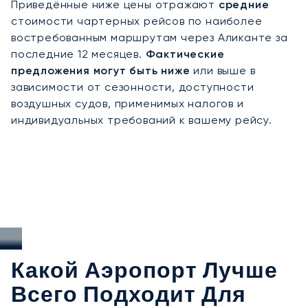
Приведённые ниже цены отражают
средние
Обладая двадцатилетним опытом, LunaJets
стоимости чартерных рейсов по наиболее
стала первым европейским брокером частной
востребованным маршрутам через Аликанте за
авиации, получившим сертификат Argus®, что
последние 12 месяцев.
Фактические
подтверждает нашу приверженность
предложения могут быть ниже
или выше в
безопасности, надёжности и гибкости. Мы
зависимости от сезонности, доступности
гарантированно получаем слоты на прибытие в
воздушных судов, применимых налогов и
Аликанте в высокий летний сезон и во время
индивидуальных требований к вашему рейсу.
крупных культурных событий, таких как праздник
«Костры святого Иоанна» (
Hogueras de San
Juan
), обеспечивая вам доступ в регион в
периоды пикового спроса.
Какой Аэропорт Лучше
Всего Подходит Для