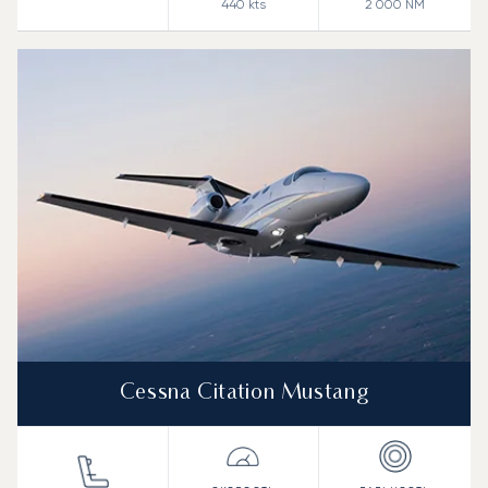
440
kts
2 000
NM
Cessna Citation Mustang