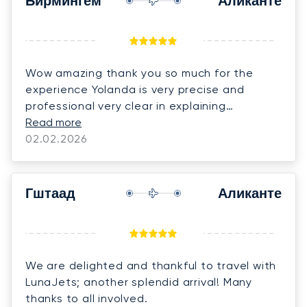
Бирмингем
Аликанте
Wow amazing thank you so much for the
experience Yolanda is very precise and
professional very clear in explaining
everything making it so easy to book and fill
Read more
in forms we have already recommended the
02.02.2026
company twice to friends and associates
thank you again so much HIGHLY RECOMMEND
5 STARS. Philip,Linda and our 5 dachshunds.
Гштаад
Аликанте
We are delighted and thankful to travel with
LunaJets; another splendid arrival! Many
thanks to all involved.