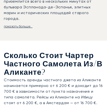
приземлится всего в нескольких минутах от
бульвара Эспланада-де-Эспанья, элитных
марин и исторических площадей старого
города.
показать больше...
LunaJets организует перелёты в аэропорт
Аликанте-Эльче имени Мигеля Эрнандеса (ALC)
по расписанию, полностью подстроенному под
ваши планы. Мы можем организовать для вас
частный трансфер в отели на побережье,
Сколько Стоит Чартер
загородные поместья или яхтенные порты в
Дении, Кальпе или Санта-Поле. На борту
Частного Самолета Из/в
частного джета вас ждут просторные кресла,
Аликанте?
изысканные блюда и абсолютная
конфиденциальность. Это направление часто
Стоимость аренды частного джета из Аликанте
выбирают для летних яхтенных путешествий на
начинается примерно от 6 200 € и доходит до 16
остров Табарка или для продолжительного
700 € в зависимости от пункта назначения и
отдыха на виллах на юго-восточном побережье
типа самолёта. Рейсы из Аликанте на Ибицу
Испании.
стоят от 6 200 €, а в Амстердам — от 16 700 €.