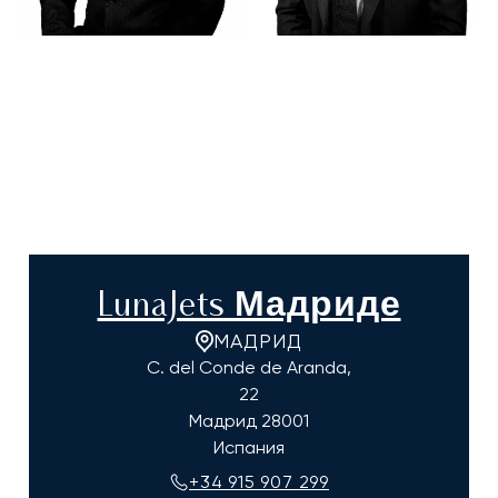
LunaJets Мадриде
МАДРИД
C. del Conde de Aranda,
22
Мадрид
28001
Испания
+34 915 907 299