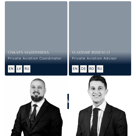
OSKARS MADERNIEKS
VLADIMIR BUDESCO
Private Aviation Coordinator
Private Aviation Advisor
EN
LV
RU
EN
DE
RO
RU
ПОЗВОНИТЕ НАМ