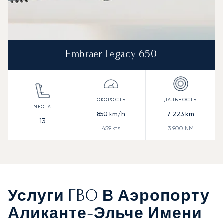
Embraer Legacy 650
850
km/h
7 223
km
13
459
kts
3 900
NM
Услуги FBO В Аэропорту
Аликанте-Эльче Имени