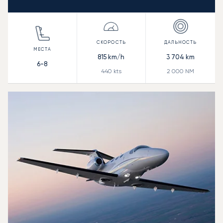
815
km/h
3 704
km
6-8
440
kts
2 000
NM