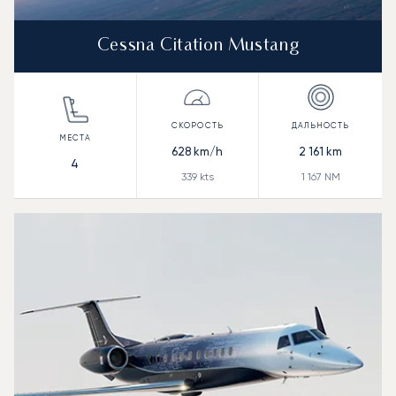
Cessna Citation Mustang
628
km/h
2 161
km
4
339
kts
1 167
NM