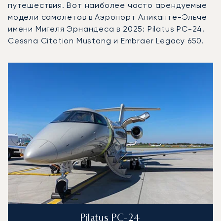
путешествия. Вот наиболее часто арендуемые
модели самолётов в Аэропорт Аликанте-Эльче
имени Мигеля Эрнандеса в 2025: Pilatus PC-24,
Cessna Citation Mustang и Embraer Legacy 650.
Аэропорт Аликанте-Эльче имени Мигеля Эрнандеса : 3
Фото воздушного судна
Модель воздушного судна
Скорость (км/ч)
Скорость (узлы)
Дал
Дальность (NM)
Pilatus PC-24