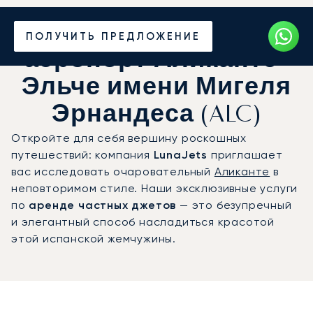
Частный джет в
ПОЛУЧИТЬ ПРЕДЛОЖЕНИЕ
аэропорт Аликанте-
Эльче имени Мигеля
Эрнандеса (ALC)
Откройте для себя вершину роскошных
путешествий: компания
LunaJets
приглашает
вас исследовать очаровательный
Аликанте
в
неповторимом стиле. Наши эксклюзивные услуги
по
аренде частных джетов
— это безупречный
и элегантный способ насладиться красотой
этой испанской жемчужины.