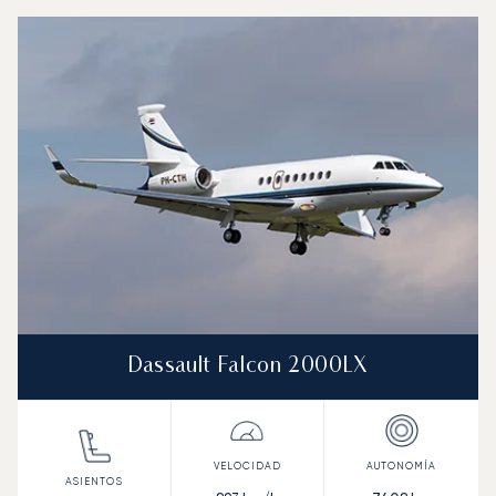
Aeropuerto de Tahití-Faa'a : Los 3 modelos de aeronave
Foto de la aeronave
Modelo de aeronave
Asientos
Velocidad (km/h)
Velocidad (nudos)
Autonomía (km
Autonomía (NM)
Dassault Falcon 2000LX