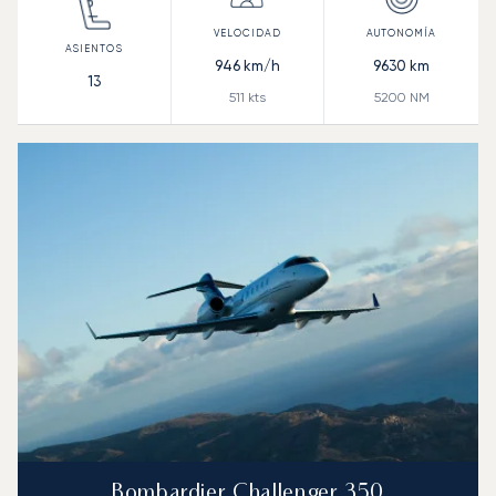
946
km/h
9630
km
13
511
kts
5200
NM
Bombardier Challenger 350