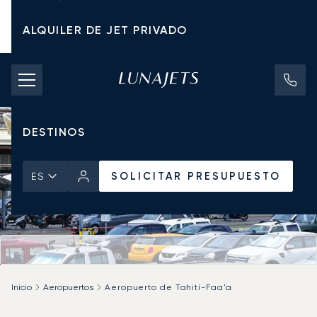
ALQUILER DE JET PRIVADO
TARIFAS DE CHÁRTER
JETS PRIVADOS
DESTINOS
SOLICITAR PRESUPUESTO
ES
Inicio
Aeropuertos
Aeropuerto de Tahití-Faa'a