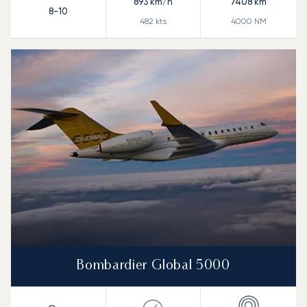
893
km/h
7408
km
8-10
482
kts
4000
NM
Bombardier Global 5000