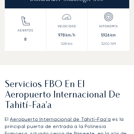
978
km/h
5926
km
8
528
kts
3200
NM
Servicios FBO En El
Aeropuerto Internacional De
Tahití-Faa'a
El
Aeropuerto Internacional de Tahití-Faa'a
es la
principal puerta de entrada a la Polinesia
Francesa, situado cerca de Papeete, en la isla de