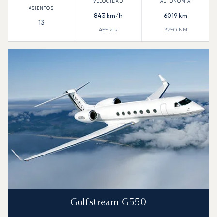
843
km/h
6019
km
13
455
kts
3250
NM
Gulfstream G550