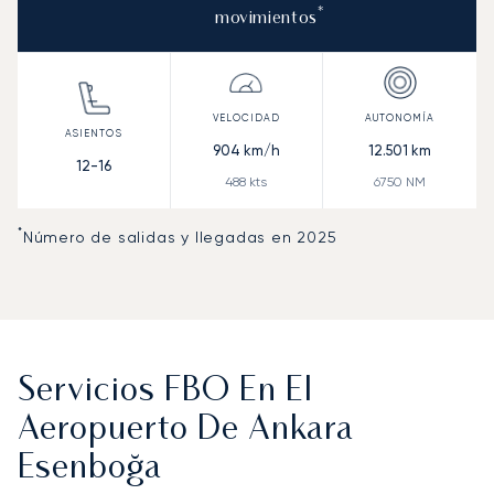
*
movimientos
904
km/h
12.501
km
12-16
488
kts
6750
NM
*
Número de salidas y llegadas en 2025
Servicios FBO En El
Aeropuerto De Ankara
Esenboğa