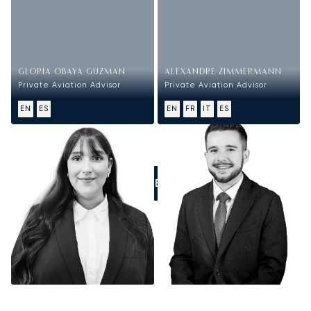
GLORIA OBAYA GUZMAN
ALEXANDRE ZIMMERMANN
Private Aviation Advisor
Private Aviation Advisor
EN
ES
EN
FR
IT
ES
LLÁMENOS