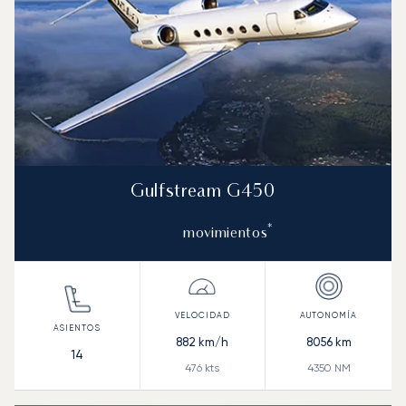
Gulfstream G450
*
movimientos
882
km/h
8056
km
14
476
kts
4350
NM