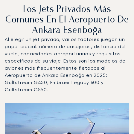
Los Jets Privados Más
Comunes En El Aeropuerto De
Ankara Esenboğa
Al elegir un jet privado, varios factores juegan un
papel crucial: número de pasajeros, distancia del
vuelo, capacidades aeroportuarias y requisitos
específicos de su viaje. Estos son los modelos de
aviones más frecuentemente fletados al
Aeropuerto de Ankara Esenboğa en 2025:
Gulfstream G450, Embraer Legacy 600 y
Gulfstream G550.
Aeropuerto de Ankara Esenboğa : Los 3 modelos de aero
Foto de la aeronave
Modelo de aeronave
Movimientos d
Asientos
Velocidad (km/h)
Velocida
Autonomía (km)
Autonomía (NM)