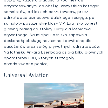
03L/21R), każdy o długości 3 750 metrów,
przystosowanymi do obsługi wszystkich kategorii
samolotów, od lekkich odrzutowców, przez
odrzutowce biznesowe dalekiego zasięgu, po
samoloty pasażerskie klasy VIP. Lotnisko to jest
główną bramą do stolicy Turcji dla lotnictwa
prywatnego. Na miejscu lotnisko zapewnia
doskonałą obsługę naziemną i powitalną dla
pasażerów oraz załóg prywatnych odrzutowców.
Na lotnisku Ankara Esenboğa działa kilku głównych
operatorów FBO, których szczegóły
przedstawiono poniżej.
Universal Aviation