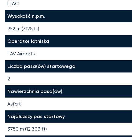
LTAC
Wysokość n.p.m.
952 m (3125 ft)
Operator lotniska
TAV Airports
Liczba pasa(ów) startowego
2
Nawierzchnia pasa(ów)
Asfalt
Najdłuższy pas startowy
3750
m (
12 303
ft)