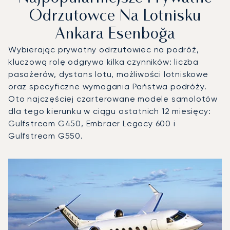
Odrzutowce Na Lotnisku
Ankara Esenboğa
Wybierając prywatny odrzutowiec na podróż,
kluczową rolę odgrywa kilka czynników: liczba
pasażerów, dystans lotu, możliwości lotniskowe
oraz specyficzne wymagania Państwa podróży.
Oto najczęściej czarterowane modele samolotów
dla tego kierunku w ciągu ostatnich 12 miesięcy:
Gulfstream G450, Embraer Legacy 600 i
Gulfstream G550.
Lotnisko Ankara Esenboğa : 3 najpopularniejsze modele st
Zdjęcie samolotu
Model samolotu
Operacje lotnicze w 20
Miejsca
Prędkość (km/h)
Prędkość (węzły)
Zasięg (km)
Zasięg (NM)