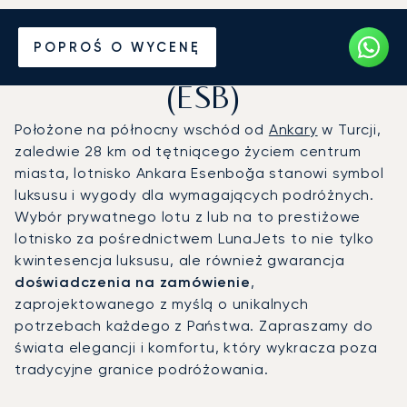
Prywatny odrzutowiec na
POPROŚ O WYCENĘ
Lotnisko Ankara Esenboğa
(ESB)
Położone na północny wschód od
Ankary
w Turcji,
zaledwie 28 km od tętniącego życiem centrum
miasta, lotnisko Ankara Esenboğa stanowi symbol
luksusu i wygody dla wymagających podróżnych.
Wybór prywatnego lotu z lub na to prestiżowe
lotnisko za pośrednictwem LunaJets to nie tylko
kwintesencja luksusu, ale również gwarancja
doświadczenia na zamówienie
,
zaprojektowanego z myślą o unikalnych
potrzebach każdego z Państwa. Zapraszamy do
świata elegancji i komfortu, który wykracza poza
tradycyjne granice podróżowania.