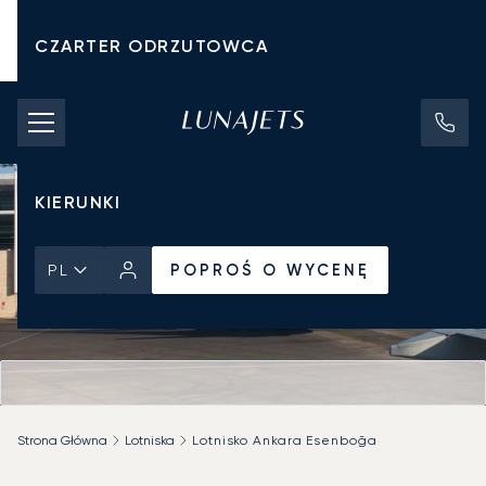
CZARTER ODRZUTOWCA
KOSZTY CZARTERU
PRYWATNE ODRZUTOWCE
KIERUNKI
POPROŚ O WYCENĘ
PL
Strona Główna
Lotniska
Lotnisko Ankara Esenboğa