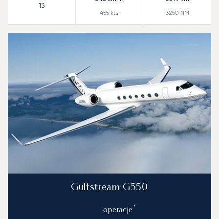
13
455
kts
3250
NM
Gulfstream G550
*
operacje