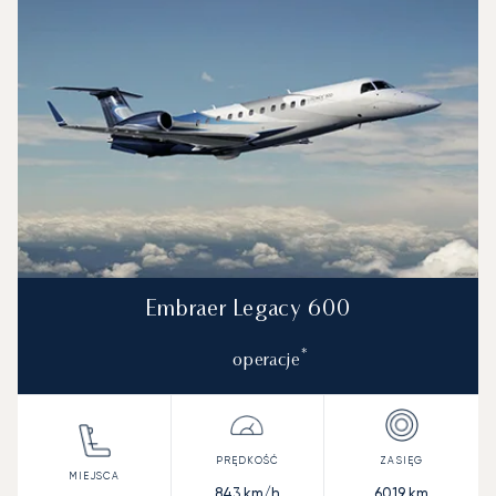
Embraer Legacy 600
*
operacje
843
km/h
6019
km