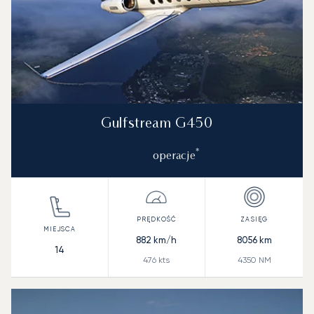
Gulfstream G450
*
operacje
882
km/h
8056
km
14
476
kts
4350
NM