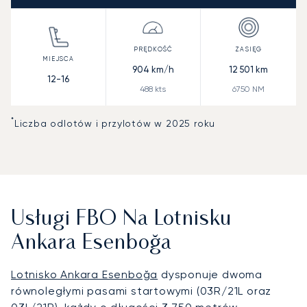
904
km/h
12 501
km
12-16
488
kts
6750
NM
*
Liczba odlotów i przylotów w 2025 roku
Usługi FBO Na Lotnisku
Ankara Esenboğa
Lotnisko Ankara Esenboğa
dysponuje dwoma
równoległymi pasami startowymi (03R/21L oraz