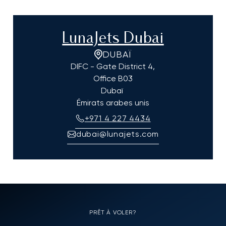
LunaJets Dubai
DUBAÏ
DIFC - Gate District 4,
Office B03
Dubaï
Émirats arabes unis
+971 4 227 4434
dubai@lunajets.com
PRÊT À VOLER?