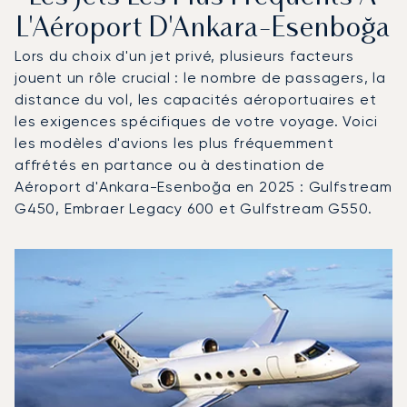
L'Aéroport D'Ankara-Esenboğa
Lors du choix d'un jet privé, plusieurs facteurs
jouent un rôle crucial : le nombre de passagers, la
distance du vol, les capacités aéroportuaires et
les exigences spécifiques de votre voyage. Voici
les modèles d'avions les plus fréquemment
affrétés en partance ou à destination de
Aéroport d'Ankara-Esenboğa en 2025 : Gulfstream
G450, Embraer Legacy 600 et Gulfstream G550.
Aéroport d'Ankara-Esenboğa : Les 3 modèles d'aéronefs 
Photo de l'aéronef
Modèle d'aéronef
Mouvements en 20
Sièges
Vitesse (km/h)
Vitesse (nœuds)
Autonomie (km)
Autonomie (NM)