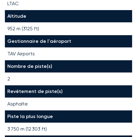
LTAC
Altitude
952 m (3125 ft)
Gestionnaire de l'aéroport
TAV Airports
Nombre de piste(s)
2
Revêtement de piste(s)
Asphalte
Piste la plus longue
3 750
m (
12 303
ft)