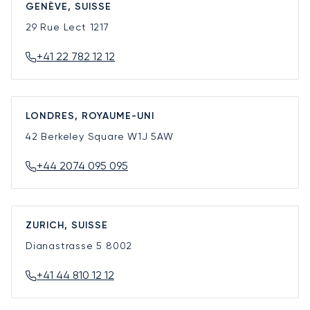
GENÈVE, SUISSE
29 Rue Lect
1217
+41 22 782 12 12
LONDRES, ROYAUME-UNI
42 Berkeley Square
W1J 5AW
+44 2074 095 095
ZURICH, SUISSE
Dianastrasse 5
8002
+41 44 810 12 12