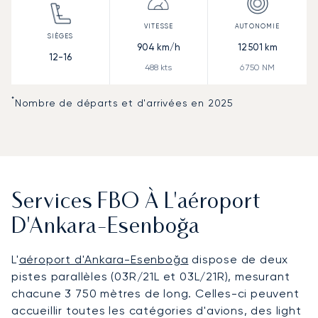
904
km/h
12 501
km
12-16
488
kts
6 750
NM
*
Nombre de départs et d'arrivées en 2025
Services FBO À L'aéroport
D'Ankara-Esenboğa
L'
aéroport d'Ankara-Esenboğa
dispose de deux
pistes parallèles (03R/21L et 03L/21R), mesurant
chacune 3 750 mètres de long. Celles-ci peuvent
accueillir toutes les catégories d'avions, des light