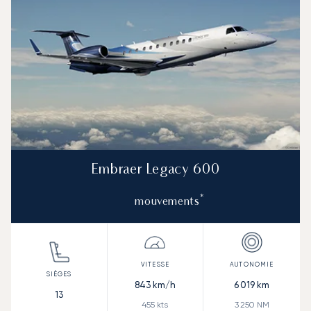
Embraer Legacy 600
*
mouvements
843
km/h
6 019
km
13
455
kts
3 250
NM