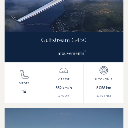
Gulfstream G450
*
mouvements
882
km/h
8 056
km
14
476
kts
4 350
NM