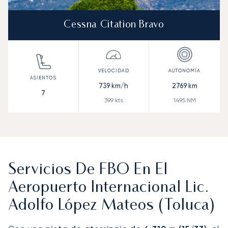
Cessna Citation Bravo
739
km/h
2769
km
7
399
kts
1495
NM
Servicios De FBO En El
Aeropuerto Internacional Lic.
Adolfo López Mateos (Toluca)