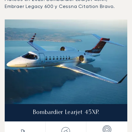
Embraer Legacy 600 y Cessna Citation Bravo.
Aeropuerto Internacional Lic. Adolfo López Mateos : Lo
Foto de la aeronave
Modelo de aeronave
Asientos
Velocidad (km/h)
Velocidad (nudos)
Autonomía (km
Autonomía (NM)
Bombardier Learjet 45XR