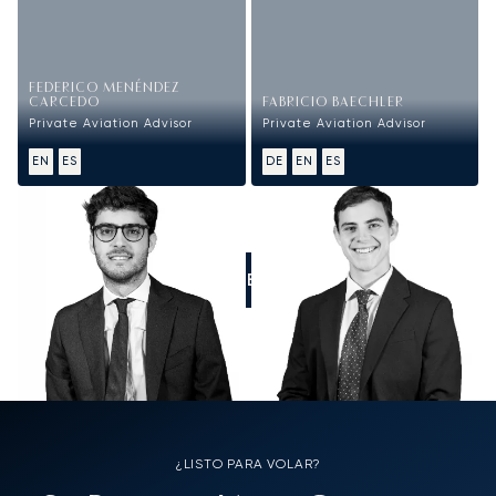
FEDERICO MENÉNDEZ
CARCEDO
FABRICIO BAECHLER
Private Aviation Advisor
Private Aviation Advisor
EN
ES
DE
EN
ES
LLÁMENOS
¿LISTO PARA VOLAR?