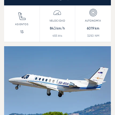
843
km/h
6019
km
13
455
kts
3250
NM