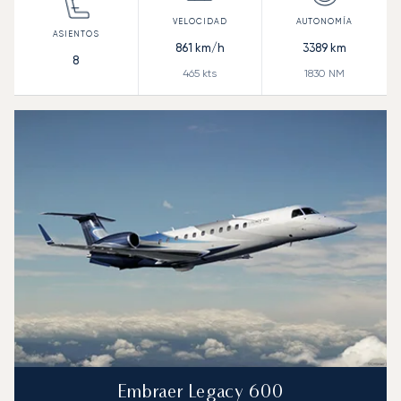
861
km/h
3389
km
8
465
kts
1830
NM
Embraer Legacy 600