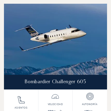
Aeropuerto Internacional de Entebbe : Los 3 modelos de
Foto de la aeronave
Modelo de aeronave
Asientos
Velocidad (km/h)
Velocidad (nudos)
Autonomía (km
Autonomía (NM)
Bombardier Challenger 605