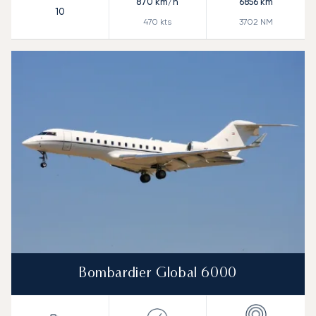
870
km/h
6856
km
10
470
kts
3702
NM
Bombardier Global 6000