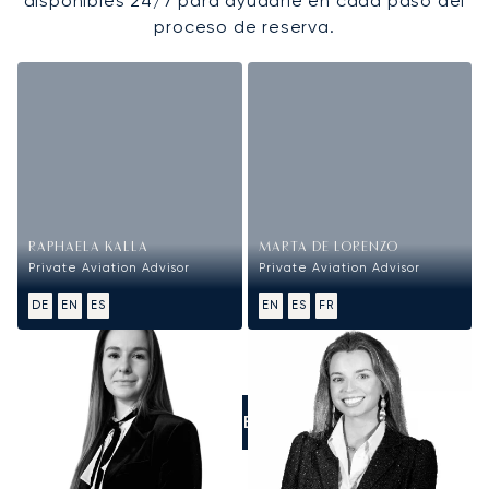
disponibles 24/7 para ayudarle en cada paso del
proceso de reserva.
RAPHAELA KALLA
MARTA DE LORENZO
Private Aviation Advisor
Private Aviation Advisor
DE
EN
ES
EN
ES
FR
LLÁMENOS