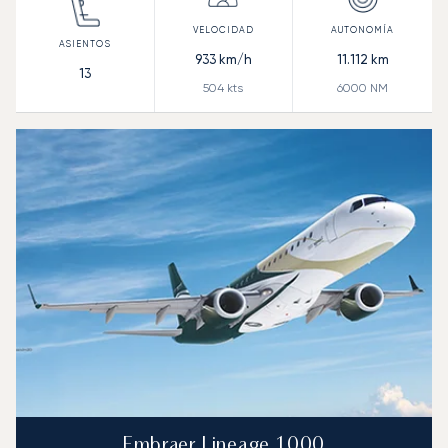
933
km/h
11.112
km
13
504
kts
6000
NM
Embraer Lineage 1000