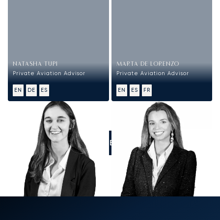
NATASHA TUPI
MARTA DE LORENZO
Private Aviation Advisor
Private Aviation Advisor
EN
DE
ES
EN
ES
FR
LLÁMENOS