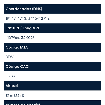
Coordenadas (DMS)
19° 47′ 47″ S, 34° 54′ 27″ E
Latitud / Longitud
-19.7964, 34.9076
Código IATA
BEW
Código OACI
FQBR
Altitud
10 m (33 ft)
Número de pista(s)