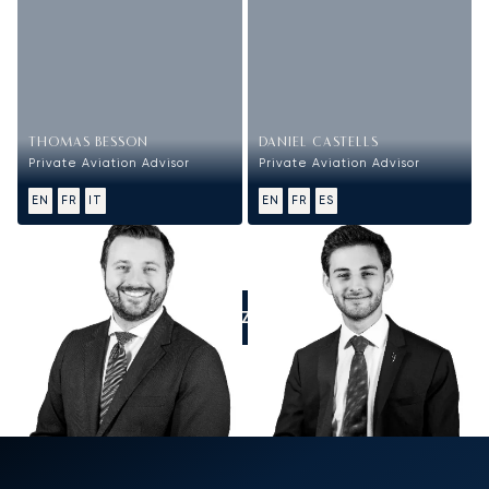
THOMAS BESSON
DANIEL CASTELLS
Private Aviation Advisor
Private Aviation Advisor
EN
FR
IT
EN
FR
ES
APPELEZ-NOUS