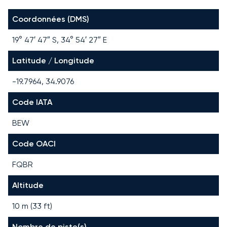
Coordonnées (DMS)
19° 47′ 47″ S, 34° 54′ 27″ E
Latitude / Longitude
-19.7964, 34.9076
Code IATA
BEW
Code OACI
FQBR
Altitude
10 m (33 ft)
Nombre de piste(s)