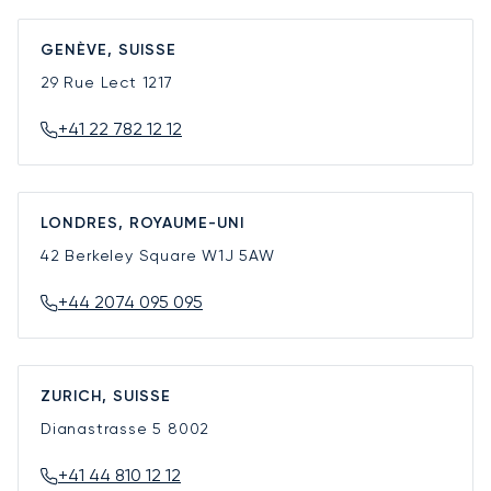
GENÈVE, SUISSE
29 Rue Lect
1217
+41 22 782 12 12
LONDRES, ROYAUME-UNI
42 Berkeley Square
W1J 5AW
+44 2074 095 095
ZURICH, SUISSE
Dianastrasse 5
8002
+41 44 810 12 12