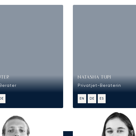
UTER
NATASHA TUPI
-Berater
Privatjet-Beraterin
DE
EN
DE
ES