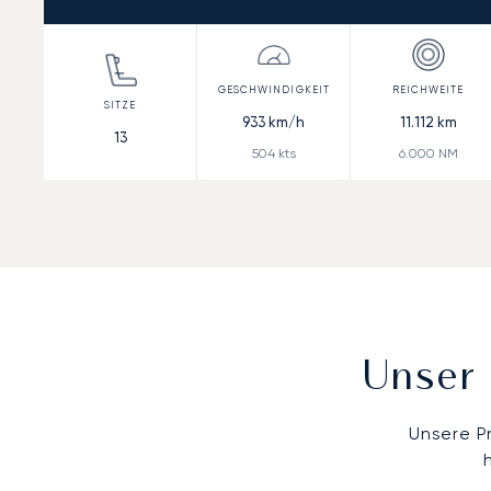
933
km/h
11.112
km
13
504
kts
6.000
NM
Unser 
Unsere P