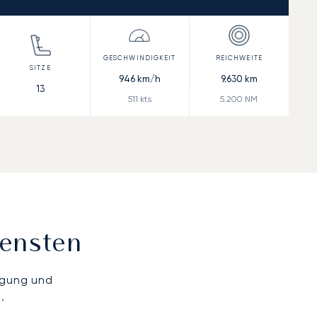
946
km/h
9.630
km
13
511
kts
5.200
NM
iensten
ügung und
.