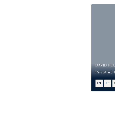
DAVID RE
Privatjet
EN
PT