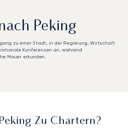
/nach Peking
gang zu einer Stadt, in der Regierung, Wirtschaft
ernationale Konferenzen an, während
che Mauer erkunden.
ernational Airport (PKX). Der Capital Airport liegt
r Flughafen Daxing ist in 19 Minuten per
ide Optionen gewährleisten einen effizienten
fizierung erhielt – ein Beleg für strenge
 für politische Veranstaltungen, maßgeschneiderte
ernational Film Festival oder der Art Beijing.
 Peking Zu Chartern?