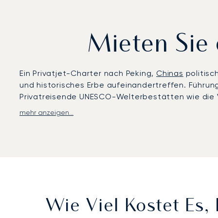
Mieten Sie 
Ein Privatjet-Charter nach Peking,
Chinas
politisc
und historisches Erbe aufeinandertreffen. Führun
Privatreisende UNESCO-Welterbestätten wie die 
mehr anzeigen...
LunaJets organisiert Privatflüge zum Beijing Capita
etwa 40 Autominuten vom Stadtzentrum entfernt od
Hochgeschwindigkeitszug und in 50–70 Minuten m
Zugang zum Diplomatenviertel, zu Luxushotels un
Mit zwei Jahrzehnten Erfahrung war LunaJets der e
Sicherheitsstandards und exzellenten Service. In
Arrangements für globale Konferenzen und exklusive
Wie Viel Kostet Es,