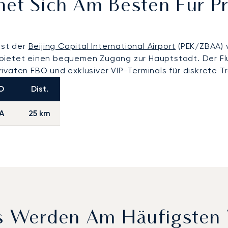
net Sich Am Besten Für P
ist der
Beijing Capital International Airport
(PEK/ZBAA) v
bietet einen bequemen Zugang zur Hauptstadt. Der Flug
privaten FBO und exklusiver VIP-Terminals für diskrete T
O
Dist.
A
25 km
ts Werden Am Häufigsten