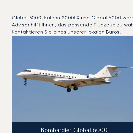
Global 6000, Falcon 2000LX und Global 5000 waren 
Advisor hilft Ihnen, das passende Flugzeug zu wäh
Kontaktieren Sie eines unserer lokalen Büros
.
Peking : Die 3 meistgeflogenen Flugzeugmodelle nach
Foto des Flugzeugs
Flugzeugmodell
Geschwindigkeit (km/h)
Geschwindigkeit (Knoten)
Rei
Reichweite (NM)
Bombardier Global 6000