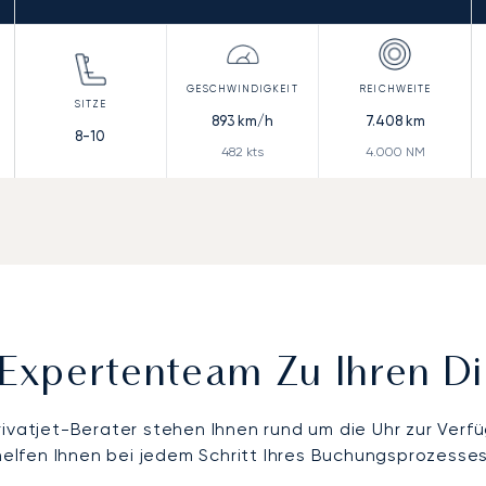
893
km/h
7.408
km
8-10
482
kts
4.000
NM
Expertenteam Zu Ihren D
rivatjet-Berater stehen Ihnen rund um die Uhr zur Verf
helfen Ihnen bei jedem Schritt Ihres Buchungsprozesses