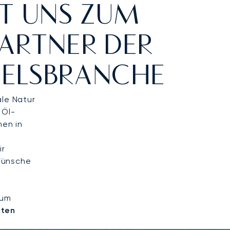
T UNS ZUM
ARTNER DER
ELSBRANCHE
ale Natur
 Öl-
en in
ir
Wünsche
 um
nten