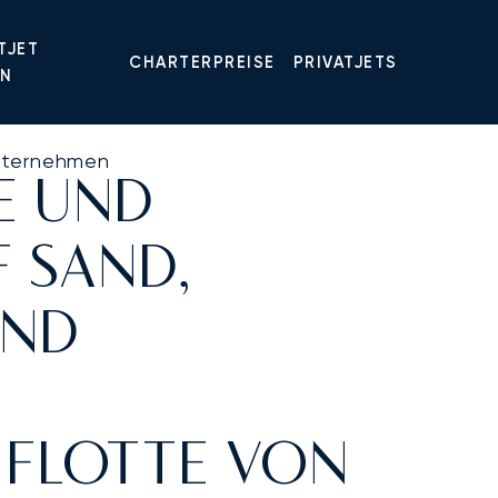
TJET
CHARTERPREISE
PRIVATJETS
EN
Unternehmen
E UND
 SAND,
UND
 FLOTTE VON