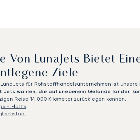
e Von LunaJets Bietet Ei
Entlegene Ziele
n LunaJets für Rohstoffhandelsunternehmen ist unser
ht Jets wählen, die auf unebenem Gelände landen kö
nzigen Reise 14.000 Kilometer zurücklegen können.
ge – Flotte
.
gleichstool
.