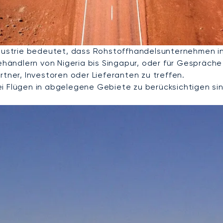
ndustrie bedeutet, dass Rohstoffhandelsunternehmen in
iehändlern von Nigeria bis Singapur, oder für Gespräch
rtner, Investoren oder Lieferanten zu treffen.
i Flügen in abgelegene Gebiete zu berücksichtigen sin