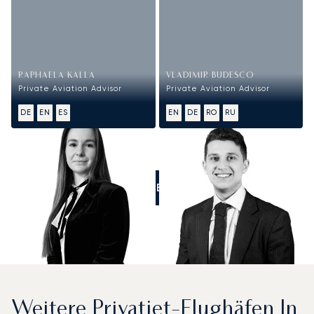
RAPHAELA KALLA
VLADIMIR BUDESCO
Private Aviation Advisor
Private Aviation Advisor
DE
EN
ES
EN
DE
RO
RU
RUFEN SIE UNS AN
Weitere Privatjet-Flughäfen In