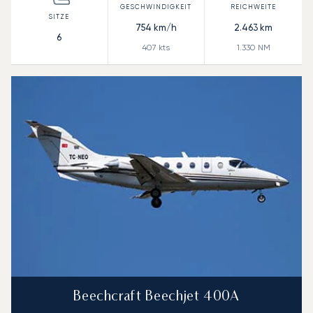
754
km/h
2.463
km
6
407
kts
1.330
NM
Beechcraft Beechjet 400A