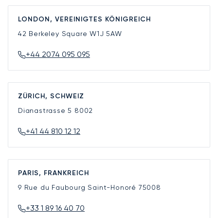
LONDON, VEREINIGTES KÖNIGREICH
42 Berkeley Square
W1J 5AW
+44 2074 095 095
ZÜRICH, SCHWEIZ
Dianastrasse 5
8002
+41 44 810 12 12
PARIS, FRANKREICH
9 Rue du Faubourg Saint-Honoré
75008
+33 1 89 16 40 70