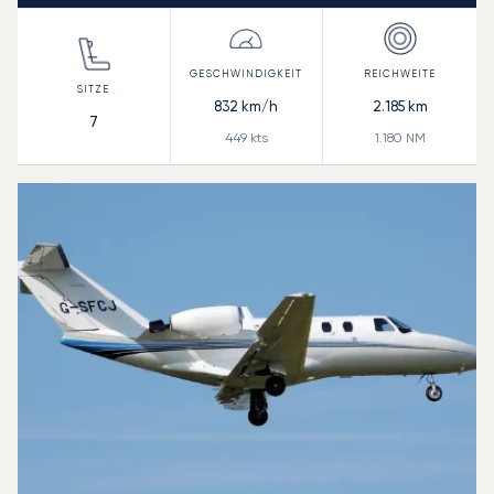
832
km/h
2.185
km
7
449
kts
1.180
NM