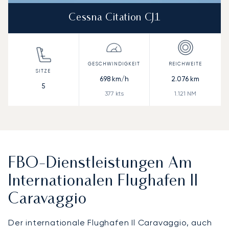
Cessna Citation CJ1
698
km/h
2.076
km
5
377
kts
1.121
NM
FBO-Dienstleistungen Am
Internationalen Flughafen Il
Caravaggio
Der internationale Flughafen Il Caravaggio, auch