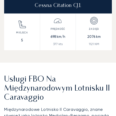
Cessna Citation CJ1
698
km/h
2076
km
5
377
kts
1121
NM
Usługi FBO Na
Międzynarodowym Lotnisku Il
Caravaggio
Międzynarodowe Lotnisko Il Caravaggio, znane
również jako lotnisko Mediolan-Bergamo, posiada