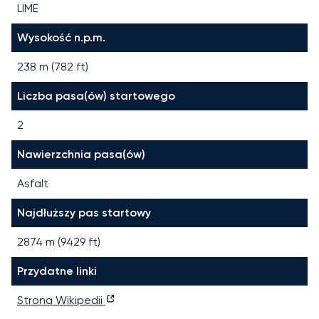
LIME
Wysokość n.p.m.
238 m (782 ft)
Liczba pasa(ów) startowego
2
Nawierzchnia pasa(ów)
Asfalt
Najdłuższy pas startowy
2874
m (
9429
ft)
Przydatne linki
Strona Wikipedii