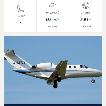
832
km/h
2185
km
7
449
kts
1180
NM