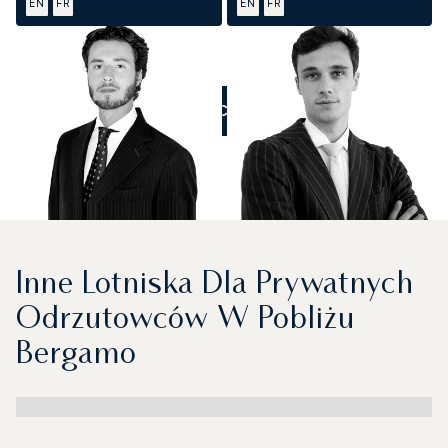
EN
FR
EN
FR
ZADZWOŃCIE DO NAS
Inne Lotniska Dla Prywatnych
Odrzutowców W Pobliżu
Bergamo