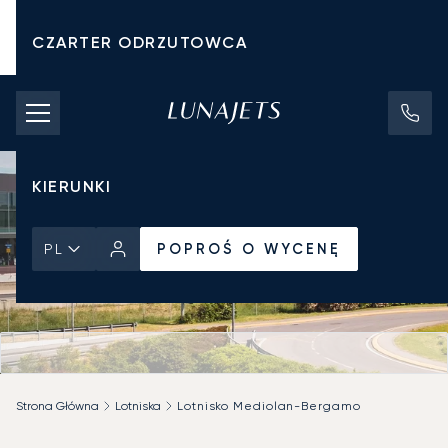
CZARTER ODRZUTOWCA
KOSZTY CZARTERU
PRYWATNE ODRZUTOWCE
KIERUNKI
POPROŚ O WYCENĘ
PL
Strona Główna
Lotniska
Lotnisko Mediolan-Bergamo