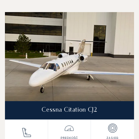
Lotnisko Mediolan-Bergamo : 3 najpopularniejsze modele s
Zdjęcie samolotu
Model samolotu
Miejsca
Prędkość (km/h)
Prędkość (węzły)
Zasięg (km)
Zasięg (NM)
Cessna Citation CJ2