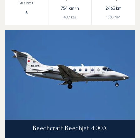
754
km/h
2463
km
6
407
kts
1330
NM
Beechcraft Beechjet 400A