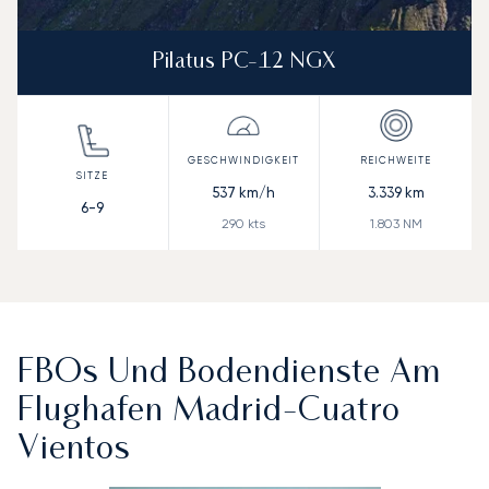
Pilatus PC-12 NGX
537
km/h
3.339
km
6-9
290
kts
1.803
NM
FBOs Und Bodendienste Am
Flughafen Madrid-Cuatro
Vientos