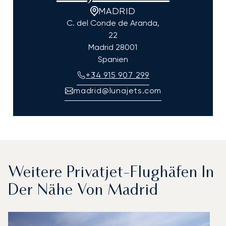
MADRID
C. del Conde de Aranda,
22
Madrid
28001
Spanien
+34 915 907 299
madrid@lunajets.com
Weitere Privatjet-Flughäfen In
Der Nähe Von Madrid