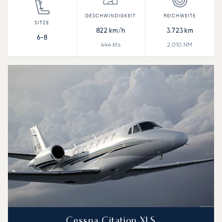
822
km/h
3.723
km
6-8
444
kts
2.010
NM
Cessna Citation XLS