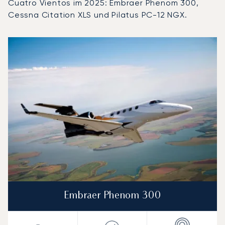
Cuatro Vientos im 2025: Embraer Phenom 300,
Cessna Citation XLS und Pilatus PC-12 NGX.
Flughafen Madrid-Cuatro Vientos : Die 3 meistgeflogene
Foto des Flugzeugs
Flugzeugmodell
S
Geschwindigkeit (km/h)
Geschwindigkeit (Knoten)
Reichw
Reichweite (NM)
Embraer Phenom 300