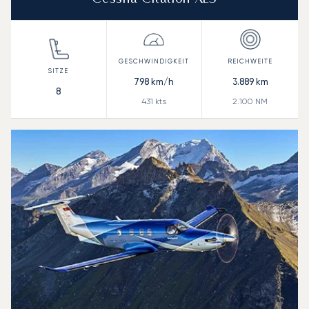
798
km/h
3.889
km
8
431
kts
2.100
NM