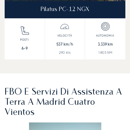
Pilatus PC-12 NGX
537
km/h
3.339
km
6-9
290
kts
1.803
NM
FBO E Servizi Di Assistenza A
Terra A Madrid Cuatro
Vientos