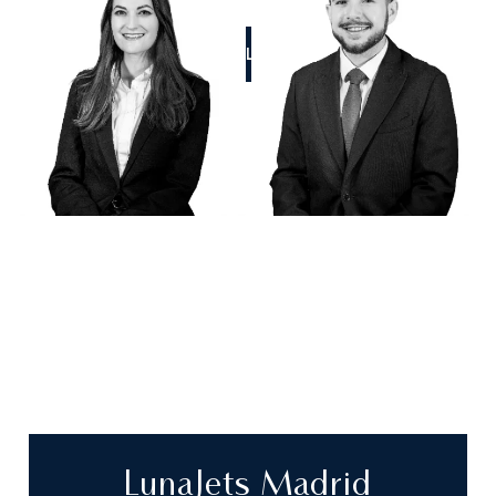
CALL US
LunaJets Madrid