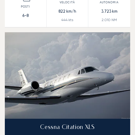
822
km/h
3.723
km
6-8
444
kts
2.010
NM
Cessna Citation XLS