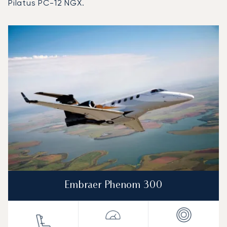
Pilatus PC-12 NGX.
Aeroporto di Madrid-Cuatro Vientos : I 3 modelli di aeromob
Foto dell'aeromobile
Modello di aeromobile
Posti
Velocità (km/h)
Velocità (nodi)
Autonomia (
Autonomia (NM)
Embraer Phenom 300