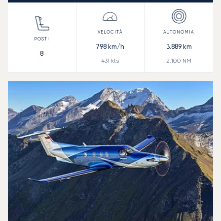
798
km/h
3.889
km
8
431
kts
2.100
NM