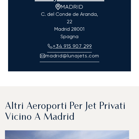
MADRID
C. del Conde de Aranda,
22
Madrid
28001
Spagna
+34 915 907 299
madrid@lunajets.com
Altri Aeroporti Per Jet Privati
Vicino A Madrid