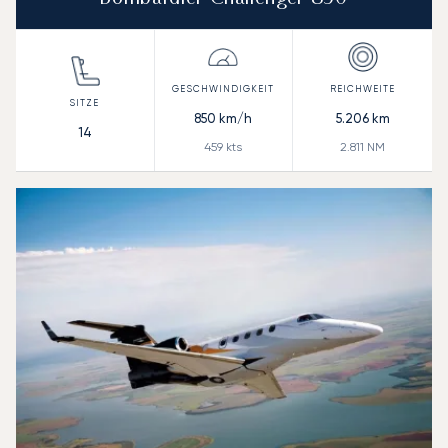
850
km/h
5.206
km
14
459
kts
2.811
NM