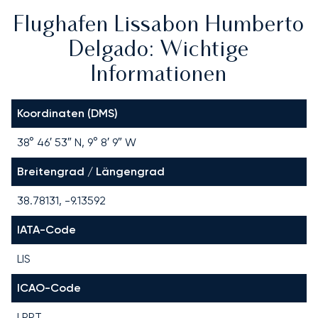
Flughafen Lissabon Humberto
Delgado: Wichtige
Informationen
Koordinaten (DMS)
38° 46′ 53″ N, 9° 8′ 9″ W
Breitengrad / Längengrad
38.78131, -9.13592
IATA-Code
LIS
ICAO-Code
LPPT