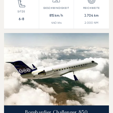
815
km/h
3.704
km
6-8
440
kts
2.000
NM
Bombardier Challenger 850