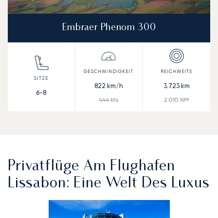
Embraer Phenom 300
822
km/h
3.723
km
6-8
444
kts
2.010
NM
Privatflüge Am Flughafen
Lissabon: Eine Welt Des Luxus