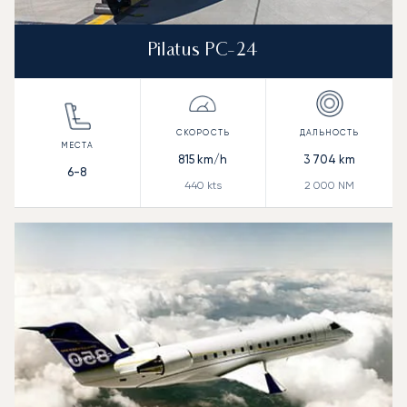
Pilatus PC-24
815
km/h
3 704
km
6-8
440
kts
2 000
NM