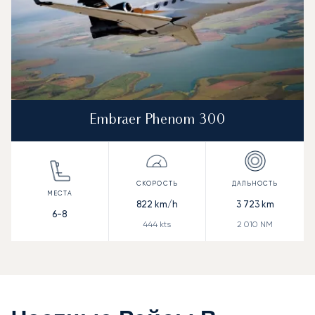
Embraer Phenom 300
822
km/h
3 723
km
6-8
444
kts
2 010
NM