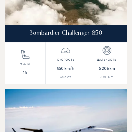
Bombardier Challenger 850
850
km/h
5 206
km
14
459
kts
2 811
NM