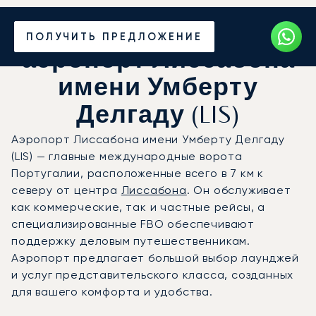
Частный джет в
ПОЛУЧИТЬ ПРЕДЛОЖЕНИЕ
аэропорт Лиссабона
имени Умберту
Делгаду (LIS)
Аэропорт Лиссабона имени Умберту Делгаду
(LIS) — главные международные ворота
Португалии, расположенные всего в 7 км к
северу от центра
Лиссабона
. Он обслуживает
как коммерческие, так и частные рейсы, а
специализированные FBO обеспечивают
поддержку деловым путешественникам.
Аэропорт предлагает большой выбор лаунджей
и услуг представительского класса, созданных
для вашего комфорта и удобства.