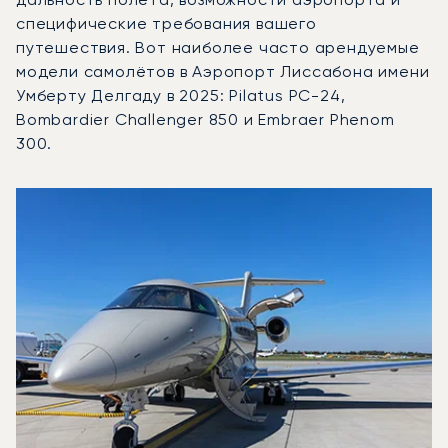
специфические требования вашего
путешествия. Вот наиболее часто арендуемые
модели самолётов в Аэропорт Лиссабона имени
Умберту Делгаду в 2025: Pilatus PC-24,
Bombardier Challenger 850 и Embraer Phenom
300.
Аэропорт Лиссабона имени Умберту Делгаду : 3 наибол
Фото воздушного судна
Модель воздушного судна
Скорость (км/ч)
Скорость (узлы)
Дал
Дальность (NM)