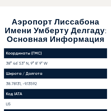
Аэропорт Лиссабона
Имени Умберту Делгаду:
Основная Информация
Координаты (ГМС)
38° 46′ 53″ N, 9° 8′ 9″ W
Широта / Долгота
38.78131, -9.13592
Код IATA
LIS