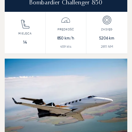
Bombardier Challenger 850
850
km/h
5206
km
14
459
kts
2811
NM