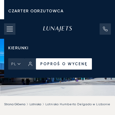
CZARTER ODRZUTOWCA
KOSZTY CZARTERU
PRYWATNE ODRZUTOWCE
KIERUNKI
POPROŚ O WYCENĘ
PL
Strona Główna
Lotniska
Lotnisko Humberto Delgado w Lizbonie