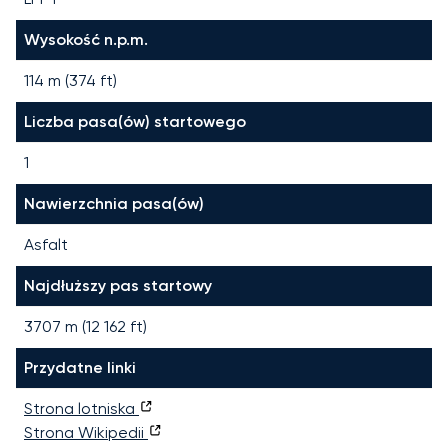
Wysokość n.p.m.
114 m (374 ft)
Liczba pasa(ów) startowego
1
Nawierzchnia pasa(ów)
Asfalt
Najdłuższy pas startowy
3707
m (
12 162
ft)
Przydatne linki
Strona lotniska
Strona Wikipedii