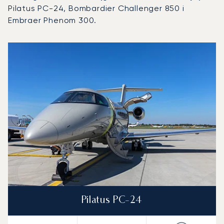
Pilatus PC-24, Bombardier Challenger 850 i
Embraer Phenom 300.
Lotnisko Humberto Delgado w Lizbonie : 3 najpopularniejs
Zdjęcie samolotu
Model samolotu
Miejsca
Prędkość (km/h)
Prędkość (węzły)
Zasięg (km)
Zasięg (NM)
Pilatus PC-24