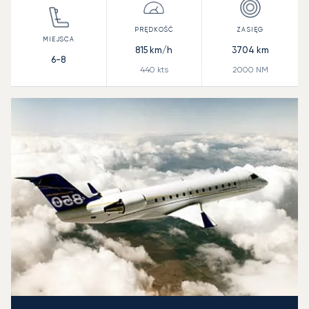
815
km/h
3704
km
6-8
440
kts
2000
NM