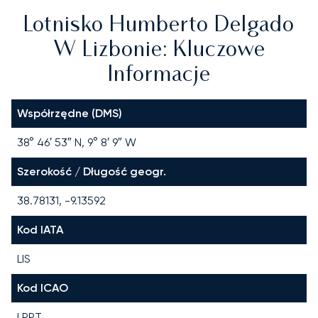
Lotnisko Humberto Delgado
W Lizbonie: Kluczowe
Informacje
Współrzędne (DMS)
38° 46′ 53″ N, 9° 8′ 9″ W
Szerokość / Długość geogr.
38.78131, -9.13592
Kod IATA
LIS
Kod ICAO
LPPT