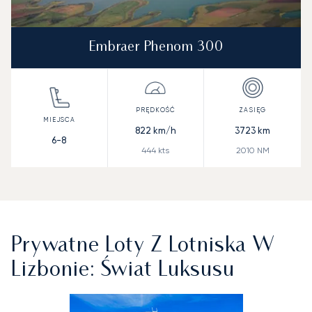
Embraer Phenom 300
822
km/h
3723
km
6-8
444
kts
2010
NM
Prywatne Loty Z Lotniska W
Lizbonie: Świat Luksusu