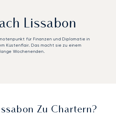
nach Lissabon
 Knotenpunkt für Finanzen und Diplomatie in
sem Küstenflair. Das macht sie zu einem
ame lange Wochenenden.
bis hin zur Organisation des Caterings. In der
richten uns ganz nach Ihrem Zeitplan und
ais, nur wenige Minuten von der Küste entfernt.
rheitsstandard gibt Ihnen vollkommene Sicherheit,
 können.
Lissabon Zu Chartern?