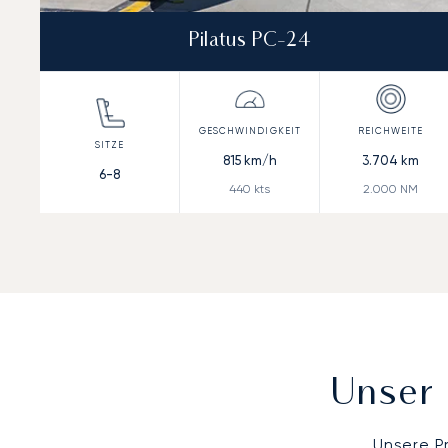
Pilatus PC-24
815
km/h
3.704
km
6-8
440
kts
2.000
NM
Unser 
Unsere P