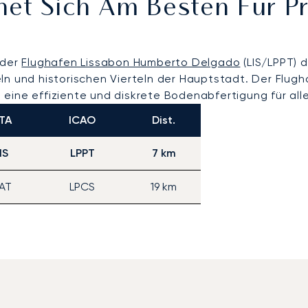
net Sich Am Besten Für P
 der
Flughafen Lissabon Humberto Delgado
(LIS/LPPT) 
n und historischen Vierteln der Hauptstadt. Der Flughaf
eine effiziente und diskrete Bodenabfertigung für all
ATA
ICAO
Dist.
IS
LPPT
7 km
AT
LPCS
19 km