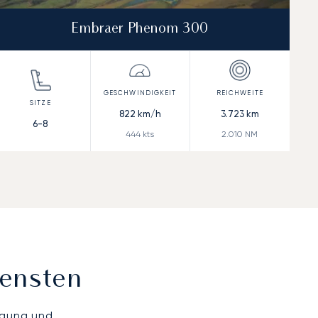
Embraer Phenom 300
822
km/h
3.723
km
6-8
444
kts
2.010
NM
iensten
ügung und