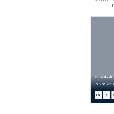
VLADIMI
Privatjet
EN
DE