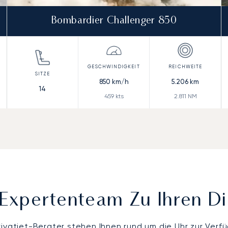
Bombardier Challenger 850
850
km/h
5.206
km
14
459
kts
2.811
NM
Expertenteam Zu Ihren D
rivatjet-Berater stehen Ihnen rund um die Uhr zur Verf