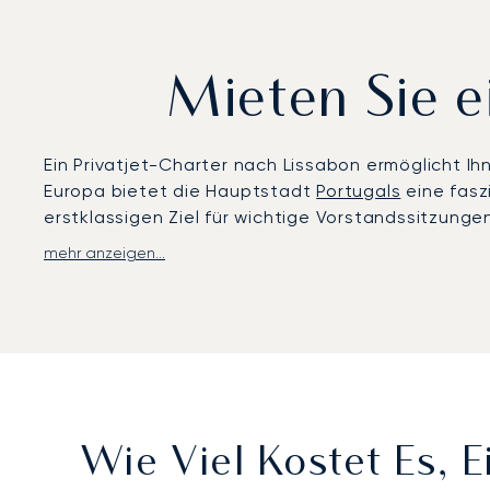
Mieten Sie e
Ein Privatjet-Charter nach Lissabon ermöglicht Ih
Europa bietet die Hauptstadt
Portugals
eine fasz
erstklassigen Ziel für wichtige Vorstandssitzun
mehr anzeigen...
Wir gestalten Ihre Reise ganz nach Ihren individu
Privatsphäre und dem Komfort Ihrer Kabine können
gewährleisten eine diskrete und pünktliche Anku
Unser Engagement für operative Exzellenz wird vo
sodass Sie sich bei Ihrer Ankunft in der portugie
Wie Viel Kostet Es, 