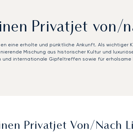
inen Privatjet von/
nen eine erholte und pünktliche Ankunft. Als wichtiger
inierende Mischung aus historischer Kultur und luxuriö
gen und internationale Gipfeltreffen sowie für erhols
ellen Wünschen, von der Auswahl des idealen Flugzeugs 
 Sie produktiv arbeiten oder einfach entspannen. Wir 
nft am
Flughafen Lissabon (LIS
) oder am Flugplatz Casc
n ARGUS unabhängig verifiziert. Dieser führende Siche
sischen Hauptstadt ganz auf Ihre Termine konzentrieren
Einen Privatjet Von/nach 