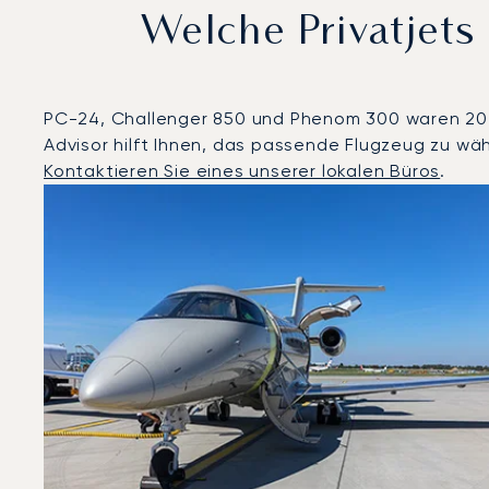
Welche Privatjet
PC-24, Challenger 850 und Phenom 300 waren 2025 
Advisor hilft Ihnen, das passende Flugzeug zu wäh
Kontaktieren Sie eines unserer lokalen Büros
.
Lissabon : Die 3 meistgeflogenen Flugzeugmodelle na
Foto des Flugzeugs
Flugzeugmodell
Geschwindigkeit (km/h)
Geschwindigkeit (Knoten)
Rei
Reichweite (NM)