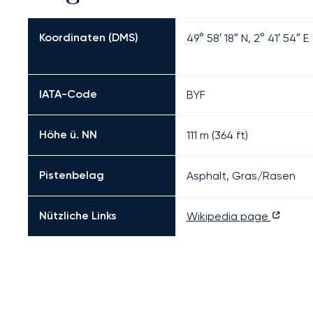
Koordinaten (DMS)
49° 58′ 18″ N, 2° 41′ 54″ E
IATA-Code
BYF
Höhe ü. NN
111 m (364 ft)
Pistenbelag
Asphalt, Gras/Rasen
Nützliche Links
Wikipedia page