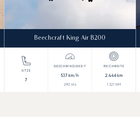
Beechcraft King Air B200
537
km/h
2.446
km
7
290
kts
1.321
NM