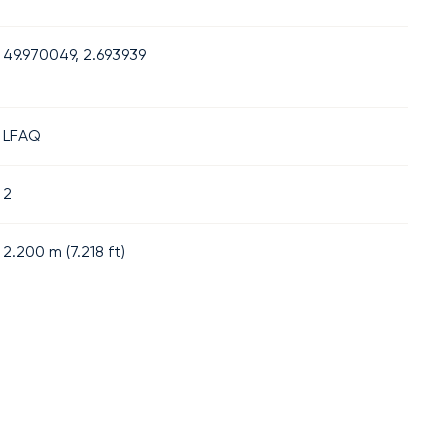
49.970049, 2.693939
LFAQ
2
2.200
m (
7.218
ft)