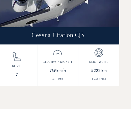
Cessna Citation CJ3
769
km/h
3.222
km
7
415
kts
1.740
NM