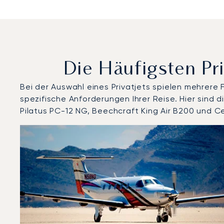
Die Häufigsten Pr
Bei der Auswahl eines Privatjets spielen mehrere
spezifische Anforderungen Ihrer Reise. Hier sind
Pilatus PC-12 NG, Beechcraft King Air B200 und C
Flughafen Amiens - Henry Potez : Die 3 meistgefloge
Foto des Flugzeugs
Flugzeugmodell
Geschwindigkeit (km/h)
Geschwindigkeit (Knoten)
Rei
Reichweite (NM)