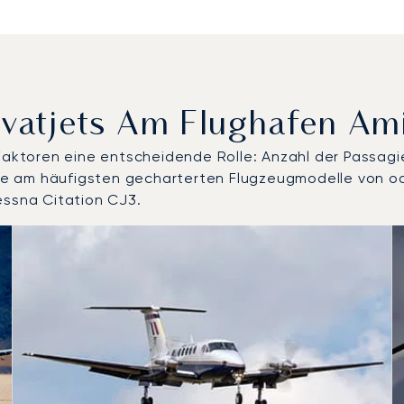
ivatjets Am Flughafen Am
 Faktoren eine entscheidende Rolle: Anzahl der Passagi
 die am häufigsten gecharterten Flugzeugmodelle von o
essna Citation CJ3.
nen Flugzeugmodelle nach Anzahl der Flugbewegungen im Jah
Sitze
chweite (km)