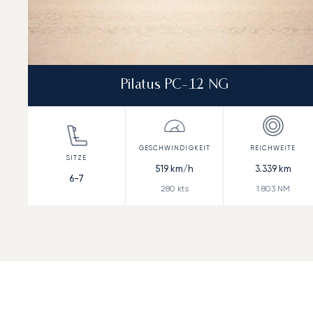
Pilatus PC-12 NG
519
km/h
3.339
km
6-7
280
kts
1.803
NM