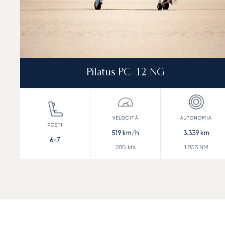
Pilatus PC-12 NG
519
km/h
3.339
km
6-7
280
kts
1.803
NM