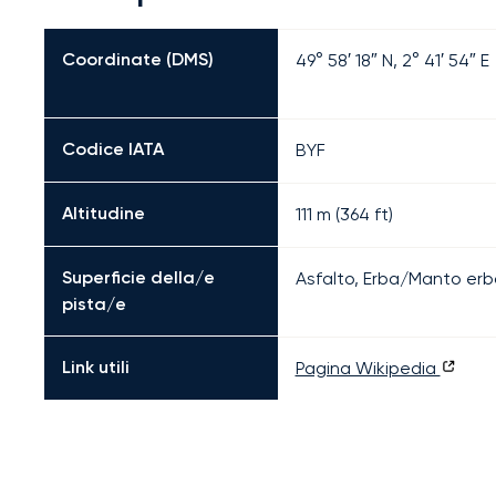
Coordinate (DMS)
49° 58′ 18″ N, 2° 41′ 54″ E
Codice IATA
BYF
Altitudine
111 m (364 ft)
Superficie della/e
Asfalto, Erba/Manto er
pista/e
Link utili
Pagina Wikipedia