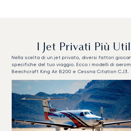
I Jet Privati Più U
Nella scelta di un jet privato, diversi fattori gi
specifiche del tuo viaggio. Ecco i modelli di aer
Beechcraft King Air B200 e Cessna Citation CJ3.
Aeroporto di Amiens - Henry Potez : I 3 modelli di aerom
Foto dell'aeromobile
Modello di aeromobile
Post
Velocità (km/h)
Velocità (nodi)
Autonomi
Autonomia (NM)