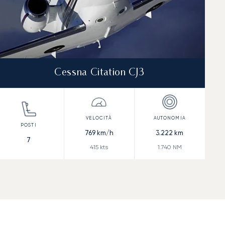
Cessna Citation CJ3
769
km/h
3.222
km
7
415
kts
1.740
NM