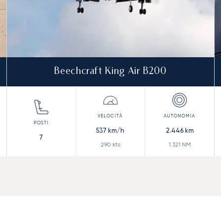
Beechcraft King Air B200
537
km/h
2.446
km
7
290
kts
1.321
NM