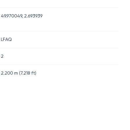
49.970049, 2.693939
LFAQ
2
2.200
m (
7.218
ft)