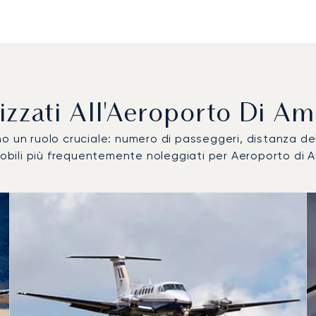
tilizzati All'Aeroporto Di 
ocano un ruolo cruciale: numero di passeggeri, distanza 
omobili più frequentemente noleggiati per Aeroporto di 
obile più utilizzati per numero di movimenti volo nel 2025
i
a (km)