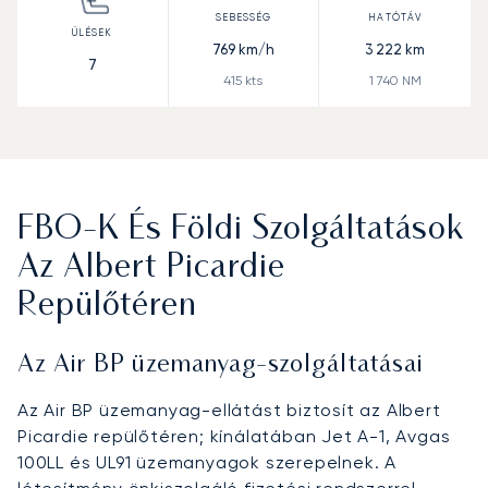
769
km/h
3 222
km
7
415
kts
1 740
NM
FBO-K És Földi Szolgáltatások
Az Albert Picardie
Repülőtéren
Az Air BP üzemanyag-szolgáltatásai
Az Air BP üzemanyag-ellátást biztosít az Albert
Picardie repülőtéren; kínálatában Jet A-1, Avgas
100LL és UL91 üzemanyagok szerepelnek. A