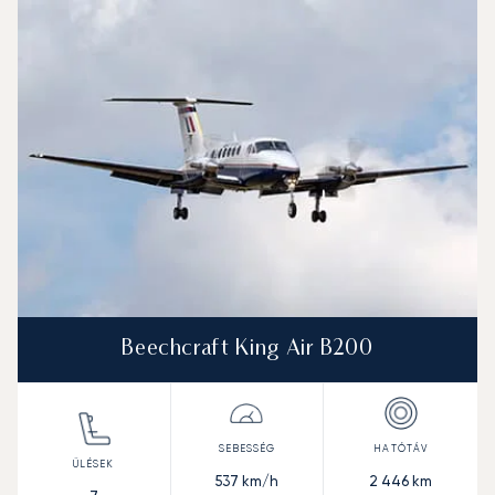
Beechcraft King Air B200
537
km/h
2 446
km