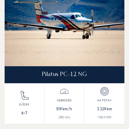
Hatótávolság (NM)
Pilatus PC-12 NG
519
km/h
3 339
km
6-7
280
kts
1 803
NM