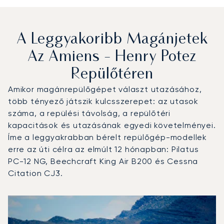
A Leggyakoribb Magánjetek
Az Amiens - Henry Potez
Repülőtéren
Amikor magánrepülőgépet választ utazásához,
több tényező játszik kulcsszerepet: az utasok
száma, a repülési távolság, a repülőtéri
kapacitások és utazásának egyedi követelményei.
Íme a leggyakrabban bérelt repülőgép-modellek
erre az úti célra az elmúlt 12 hónapban: Pilatus
PC-12 NG, Beechcraft King Air B200 és Cessna
Citation CJ3.
Amiens - Henry Potez repülőtér : A 3 legtöbbet repült re
Repülőgép fotója
Repülőgép-típus
Ülőhelyek
Sebesség (km/h)
Sebesség (csomó)
Hatótávolság (km)