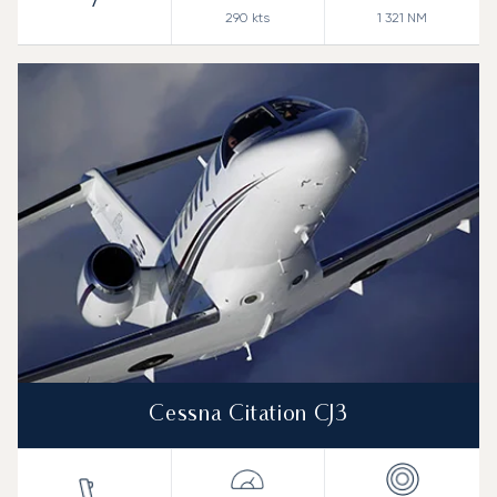
7
290
kts
1 321
NM
Cessna Citation CJ3