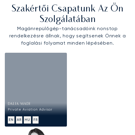
Szakértői Csapatunk Az Ön
Szolgálatában
Magánrepülőgép-tanácsadóink nonstop
rendelkezésre állnak, hogy segítsenek Önnek a
foglalási folyamat minden lépésében.
DALIA MADI
Private Aviation Advisor
EN
AR
HU
FR