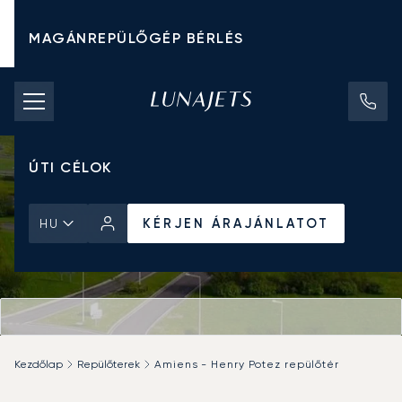
MAGÁNREPÜLŐGÉP BÉRLÉS
CHARTER ÁRAK
MAGÁNREPÜLŐGÉPEK
ÚTI CÉLOK
KÉRJEN ÁRAJÁNLATOT
HU
Kezdőlap
Repülőterek
Amiens - Henry Potez repülőtér