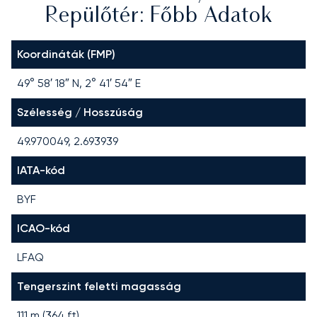
Repülőtér: Főbb Adatok
Koordináták (FMP)
49° 58′ 18″ N, 2° 41′ 54″ E
Szélesség / Hosszúság
49.970049, 2.693939
IATA-kód
BYF
ICAO-kód
LFAQ
Tengerszint feletti magasság
111 m (364 ft)