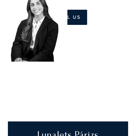
CALL US
LunaJets Párizs