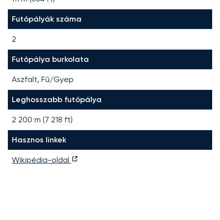
Futópályák száma
2
Futópálya burkolata
Aszfalt, Fű/Gyep
Leghosszabb futópálya
2 200
m (
7 218
ft)
Hasznos linkek
Wikipédia-oldal