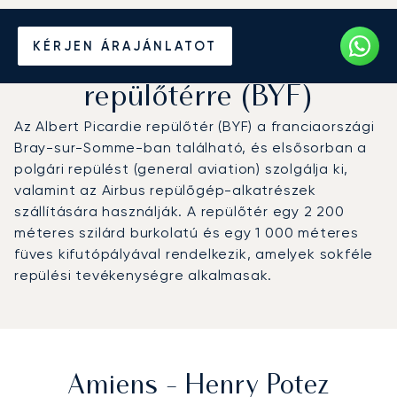
Magánrepülőgép bérlése
KÉRJEN ÁRAJÁNLATOT
az Amiens - Henry Potez
repülőtérre (BYF)
Az Albert Picardie repülőtér (BYF) a franciaországi
Bray-sur-Somme-ban található, és elsősorban a
polgári repülést (general aviation) szolgálja ki,
valamint az Airbus repülőgép-alkatrészek
szállítására használják. A repülőtér egy 2 200
méteres szilárd burkolatú és egy 1 000 méteres
füves kifutópályával rendelkezik, amelyek sokféle
repülési tevékenységre alkalmasak.
Amiens - Henry Potez