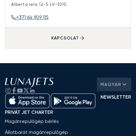
Alberta iela 12-5
LV-1010
+371 64 909 115
KAPCSOLAT
MAGYAR
NEWSLETTER
PRIVÁT JET CHARTER
Magánrepülőgép bérlés
Állatbarát magánrepülőgép