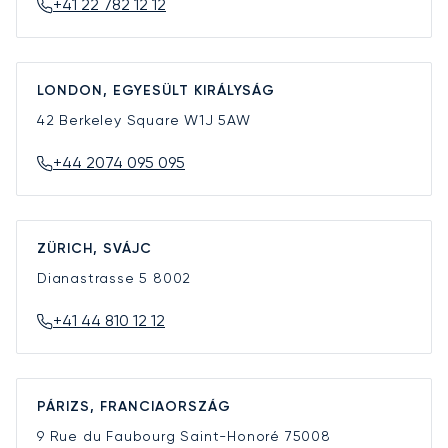
+41 22 782 12 12
LONDON, EGYESÜLT KIRÁLYSÁG
42 Berkeley Square
W1J 5AW
+44 2074 095 095
ZÜRICH, SVÁJC
Dianastrasse 5
8002
+41 44 810 12 12
PÁRIZS, FRANCIAORSZÁG
9 Rue du Faubourg Saint-Honoré
75008