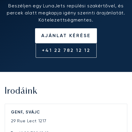
Beszéljen egy LunaJets repülési szakértővel, és
percek alatt megkapja igény szerinti árajánlatát.
Kötelezettségmentes.
AJÁNLAT KÉRÉSE
+41 22 782 12 12
Irodáink
GENF, SVÁJC
29 Rue Lect
1217