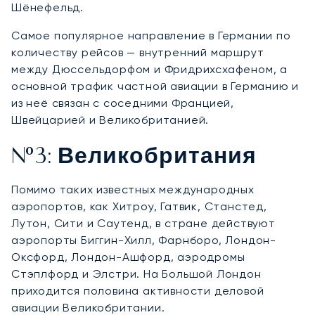
Шёнефельд.
Самое популярное направление в Германии по
количеству рейсов — внутренний маршрут
между Дюссельдорфом и Фридрихсхафеном, а
основной трафик частной авиации в Германию и
из неё связан с соседними Францией,
Швейцарией и Великобританией.
№3: Великобритания
Помимо таких известных международных
аэропортов, как Хитроу, Гатвик, Станстед,
Лутон, Сити и Саутенд, в стране действуют
аэропорты Биггин-Хилл, Фарнборо, Лондон-
Оксфорд, Лондон-Ашфорд, аэродромы
Стэплфорд и Элстри. На Большой Лондон
приходится половина активности деловой
авиации Великобритании.