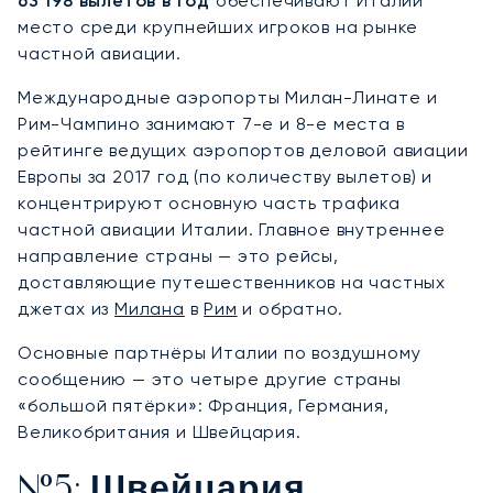
63 198 вылетов в год
обеспечивают Италии
место среди крупнейших игроков на рынке
частной авиации.
Международные аэропорты Милан-Линате и
Рим-Чампино занимают 7-е и 8-е места в
рейтинге ведущих аэропортов деловой авиации
Европы за 2017 год (по количеству вылетов) и
концентрируют основную часть трафика
частной авиации Италии. Главное внутреннее
направление страны — это рейсы,
доставляющие путешественников на частных
джетах из
Милана
в
Рим
и обратно.
Основные партнёры Италии по воздушному
сообщению — это четыре другие страны
«большой пятёрки»: Франция, Германия,
Великобритания и Швейцария.
№5: Швейцария