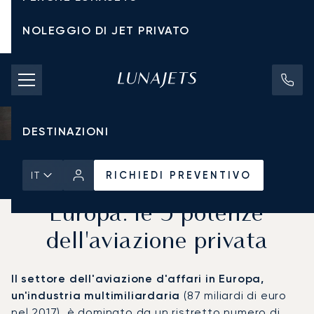
NOLEGGIO DI JET PRIVATO
TARIFFE DI NOLEGGIO
JET PRIVATI
DESTINAZIONI
Pagina Iniziale
Notizie e Approfondimenti
RICHIEDI PREVENTIVO
RICHIEDI PREVENTIVO
IT
Europa: le 5 potenze
dell'aviazione privata
Il settore dell'aviazione d'affari in Europa,
un'industria multimiliardaria
(87 miliardi di euro
nel 2017), è dominato da un ristretto numero di