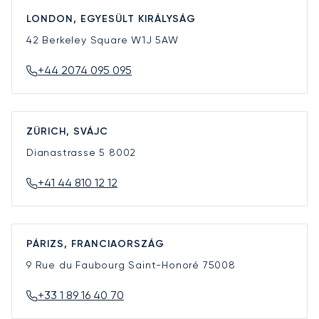
LONDON, EGYESÜLT KIRÁLYSÁG
42 Berkeley Square
W1J 5AW
+44 2074 095 095
ZÜRICH, SVÁJC
Dianastrasse 5
8002
+41 44 810 12 12
PÁRIZS, FRANCIAORSZÁG
9 Rue du Faubourg Saint-Honoré
75008
+33 1 89 16 40 70