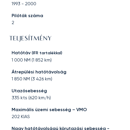
1993
-
2000
Pilóták száma
2
TELJESÍTMÉNY
Hatótáv
(IFR tartalékkal)
1 000
NM (
1 852
km)
Átrepülési hatótávolság
1 850
NM (
3 426
km)
Utazósebesség
335
kts (
620
km/h)
Maximális üzemi sebesség – VMO
202
KIAS
Nagy hatótávolságú körutazási sebesség -