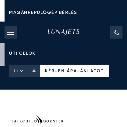
MAGÁNREPÜLŐGÉP BÉRLÉS
CHARTER ÁRAK
MAGÁNREPÜLŐGÉPEK
ÚTI CÉLOK
KÉRJEN ÁRAJÁNLATOT
HU
Kezdőlap
Minden Magánrepülőgép
Fairchild Dornier
Dornier 328
KÉRJEN ÁRAJÁNLATOT