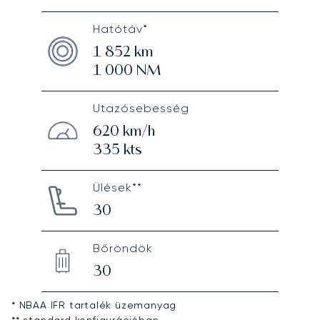
Hatótáv*
1 852
km
1 000
NM
Utazósebesség
620
km/h
335
kts
Ülések**
30
Bőröndök
30
* NBAA IFR tartalék üzemanyag
** standard konfigurációban