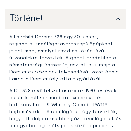
Történet
A Fairchild Dornier 328 egy 30 üléses,
regionális turbólégcsavaros repülőgépként
jelent meg, amelyet rövid és középtávú
útvonalakra terveztek. A gépet eredetileg a
németországi Dornier fejlesztette ki, majd a
Dornier eszközeinek felvásárlását követően a
Fairchild Dornier folytatta a gyártását.
A Do 328
első felszállására
az 1990-es évek
elején került sor, modern avionikával és
hatékony Pratt & Whitney Canada PW119
hajtóművekkel. A repülőgépet úgy tervezték,
hogy áthidalja a kisebb ingázó repülőgépek és
a nagyobb regionális jetek közötti piaci rést.