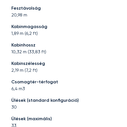
Fesztávolság
20,98
m
Kabinmagasság
1,89
m (
6,2
ft)
Kabinhossz
10,32
m (
33,83
ft)
Kabinszélesség
2,19
m (
7,2
ft)
Csomagtér-térfogat
6,4
m3
Ülések (standard konfiguráció)
30
Ülések (maximális)
33