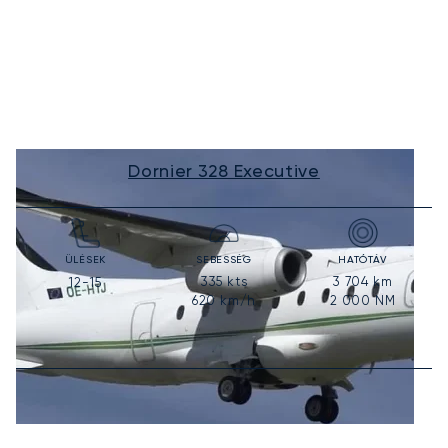
Dornier 328 Executive
ÜLÉSEK
SEBESSÉG
HATÓTÁV
335
kts
3 704
km
12-15
620
km/h
2 000
NM