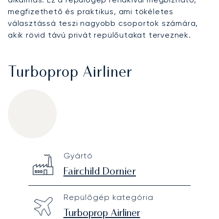
megfizethető és praktikus, ami tökéletes
választássá teszi nagyobb csoportok számára,
akik rövid távú privát repülőutakat terveznek.
Turboprop Airliner
Fairchild Dornier 328
Specification
Value
Gyártó
Technical specifications
Fairchild Dornier
Repülőgép kategória
Turboprop Airliner