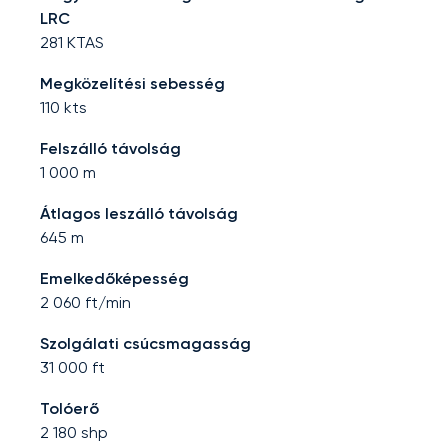
LRC
281
KTAS
Megközelítési sebesség
110
kts
Felszálló távolság
1 000
m
Átlagos leszálló távolság
645
m
Emelkedőképesség
2 060
ft/min
Szolgálati csúcsmagasság
31 000
ft
Tolóerő
2 180
shp