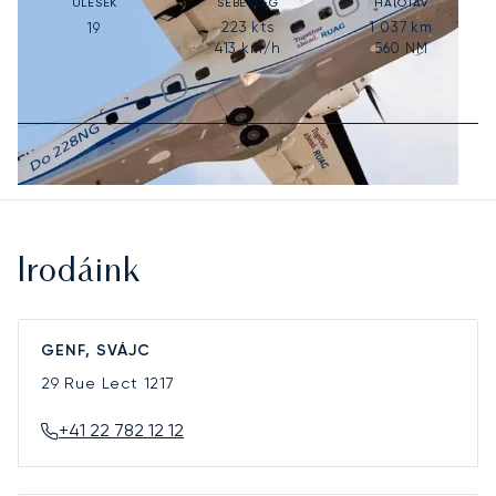
ÜLÉSEK
SEBESSÉG
HATÓTÁV
223
kts
1 037
km
19
413
km/h
560
NM
Irodáink
GENF, SVÁJC
29 Rue Lect
1217
+41 22 782 12 12