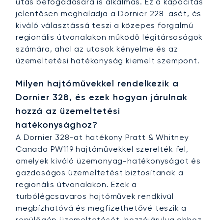
utas befogadására is alkalmas. Ez a kapacitás
jelentősen meghaladja a Dornier 228-asét, és
kiváló választássá teszi a közepes forgalmú
regionális útvonalakon működő légitársaságok
számára, ahol az utasok kényelme és az
üzemeltetési hatékonyság kiemelt szempont.
Milyen hajtóművekkel rendelkezik a
Dornier 328, és ezek hogyan járulnak
hozzá az üzemeltetési
hatékonysághoz?
A Dornier 328-at hatékony Pratt & Whitney
Canada PW119 hajtóművekkel szerelték fel,
amelyek kiváló üzemanyag-hatékonyságot és
gazdaságos üzemeltetést biztosítanak a
regionális útvonalakon. Ezek a
turbólégcsavaros hajtóművek rendkívül
megbízhatóvá és megfizethetővé teszik a
repülőgép üzemeltetését, hozzájárulva ahhoz