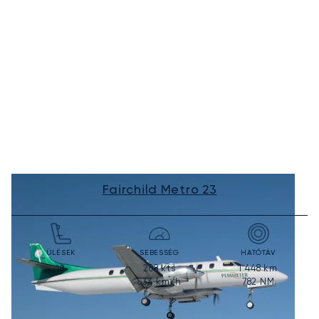
Fairchild Metro 23
ÜLÉSEK
SEBESSÉG
HATÓTÁV
288
kts
1 448
km
19
533
km/h
782
NM