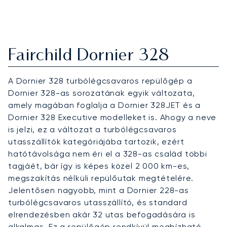
Fairchild Dornier 328
A Dornier 328 turbólégcsavaros repülőgép a
Dornier 328-as sorozatának egyik változata,
amely magában foglalja a Dornier 328JET és a
Dornier 328 Executive modelleket is. Ahogy a neve
is jelzi, ez a változat a turbólégcsavaros
utasszállítók kategóriájába tartozik, ezért
hatótávolsága nem éri el a 328-as család többi
tagjáét, bár így is képes közel 2 000 km-es,
megszakítás nélküli repülőutak megtételére.
Jelentősen nagyobb, mint a Dornier 228-as
turbólégcsavaros utasszállító, és standard
elrendezésben akár 32 utas befogadására is
alkalmas. Ez a repülőgép rendkívül megbízható,