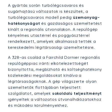
A gyártás során turbólégcsavaros és
sugárhajtású változatok is készültek, a
turbólégcsavaros modell pedig
üzemanyag-
hatékonyságot
és gazdaságos üzemeltetést
kínált a regionális útvonalakon. A repülőgép
kényelmes utastérrel és poggyásztérrel
rendelkezett, amelyek alkalmassá tették a
kereskedelmi légitársasági üzemeltetésre.
A 328-as család a Fairchild Dornier regionális
repülőgéppiac iránti elkötelezettségét
bizonyította, megbízható és költséghatékony
közlekedési megoldásokat kínálva a
légitársaságoknak. A gép világszerte olyan
üzemeltetők flottájában teljesített
szolgálatot, amelyek
sokoldalú teljesítményt
igényeltek a változatos útvonalhálózatokhoz
és működési körülményekhez.