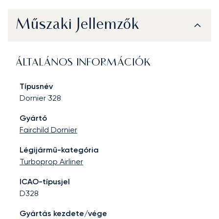
Műszaki Jellemzők
ÁLTALÁNOS INFORMÁCIÓK
Típusnév
Dornier 328
Gyártó
Fairchild Dornier
Légijármű-kategória
Turboprop Airliner
ICAO-típusjel
D328
Gyártás kezdete/vége