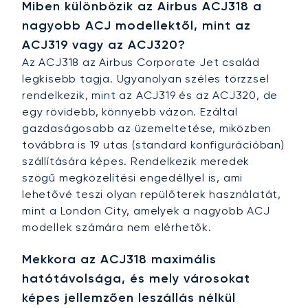
Miben különbözik az Airbus ACJ318 a
nagyobb ACJ modellektől, mint az
ACJ319 vagy az ACJ320?
Az ACJ318 az Airbus Corporate Jet család
legkisebb tagja. Ugyanolyan széles törzzsel
rendelkezik, mint az ACJ319 és az ACJ320, de
egy rövidebb, könnyebb vázon. Ezáltal
gazdaságosabb az üzemeltetése, miközben
továbbra is 19 utas (standard konfigurációban)
szállítására képes. Rendelkezik meredek
szögű megközelítési engedéllyel is, ami
lehetővé teszi olyan repülőterek használatát,
mint a London City, amelyek a nagyobb ACJ
modellek számára nem elérhetők.
Mekkora az ACJ318 maximális
hatótávolsága, és mely városokat
képes jellemzően leszállás nélkül