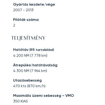
Gyártás kezdete/vége
2007
-
2013
Pilóták száma
2
TELJESÍTMÉNY
Hatótáv
(IFR tartalékkal)
4 200
NM (
7 778
km)
Átrepülési hatótávolság
4 300
NM (
7 964
km)
Utazósebesség
470
kts (
870
km/h)
Maximális üzemi sebesség – VMO
350
KIAS