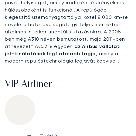
privát helyiséget, amely irodaként és kényelmes
hálószobaként is funkcionál. A repülőgép
kiegészítő üzemanyagtartályai közel 8 000 km-re
növelik a hatótávolságát, így teljes mértékben
alkalmas interkontinentális utazásokra. A 2005-
ben még A318 néven bemutatott, majd 2011-ben
átnevezett ACJ318 egyben
az Airbus vállalati
jet-kínálatának legfiatalabb tagja
, amely a
modern repüléstechnológia legjavát képviseli.
VIP Airliner
Airbus ACJ318
Specification
Value
Gyártó