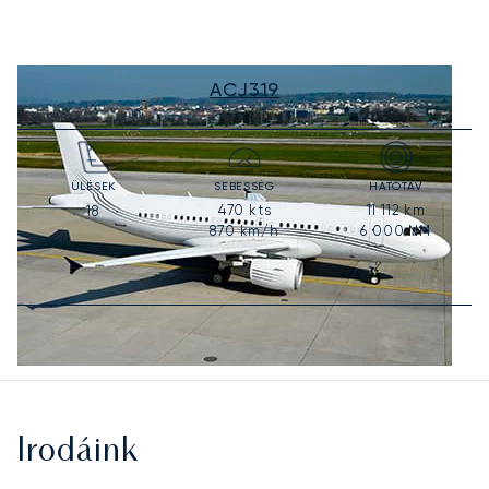
ACJ319
ÜLÉSEK
SEBESSÉG
HATÓTÁV
470
kts
11 112
km
18
870
km/h
6 000
NM
Irodáink