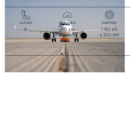
ÜLÉSEK
SEBESSÉG
HATÓTÁV
473
kts
7 963
km
19
876
km/h
4 300
NM