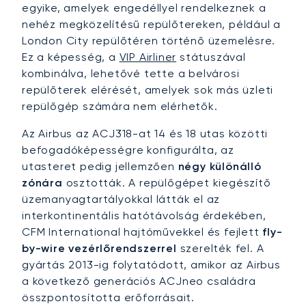
egyike, amelyek engedéllyel rendelkeznek a
nehéz megközelítésű repülőtereken, például a
London City repülőtéren történő üzemelésre.
Ez a képesség, a
VIP Airliner
státuszával
kombinálva, lehetővé tette a belvárosi
repülőterek elérését, amelyek sok más üzleti
repülőgép számára nem elérhetők.
Az Airbus az ACJ318-at 14 és 18 utas közötti
befogadóképességre konfigurálta, az
utasteret pedig jellemzően
négy különálló
zónára
osztották. A repülőgépet kiegészítő
üzemanyagtartályokkal látták el az
interkontinentális hatótávolság érdekében,
CFM International hajtóművekkel és fejlett
fly-
by-wire vezérlőrendszerrel
szerelték fel. A
gyártás 2013-ig folytatódott, amikor az Airbus
a következő generációs ACJneo családra
összpontosította erőforrásait.