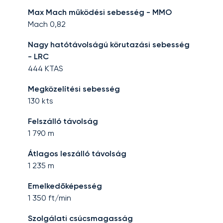
Max Mach működési sebesség - MMO
Mach
0,82
Nagy hatótávolságú körutazási sebesség
- LRC
444
KTAS
Megközelítési sebesség
130
kts
Felszálló távolság
1 790
m
Átlagos leszálló távolság
1 235
m
Emelkedőképesség
1 350
ft/min
Szolgálati csúcsmagasság