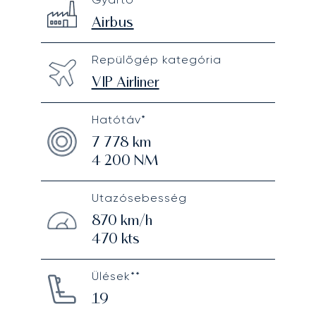
Technical specifications
Airbus
Repülőgép kategória
VIP Airliner
Hatótáv*
7 778
km
4 200
NM
Utazósebesség
870
km/h
470
kts
Ülések**
19