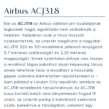
Airbus ACJ318
Bár az
ACJ318
az Airbus vállalati jet-családjának
legkisebb tagja, egyáltalán nem szűkölködik a
helyben. Valójában csak a törzs hosszát
csökkentették, az utastér megőrizte a nagyobb
ACJ319, 320 és 321 modellekre jellemző lenyűgöző
3,7 méteres szélességét és 2,25 méteres
magasságát. Ennek számtalan előnye van, hiszen
a rendkívül tágas kabinhoz olyan képesség társul,
amely lehetővé teszi a leszállást a hosszabb
gépek számára elérhetetlen repülőtereken is –
ilyen például a London City repülőtér, amelyre az
ACJ318 rendelkezik tanúsítvánnyal. Az ACJ318
luxus kivitelű belső tere kényelmesen fogad 19
utast, az utastér pedig 4 különböző szekcióra
oszlik, beleértve a társalgókat, valamint egy