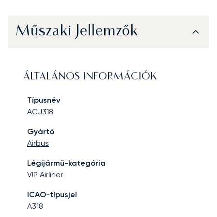
Műszaki Jellemzők
ÁLTALÁNOS INFORMÁCIÓK
Típusnév
ACJ318
Gyártó
Airbus
Légijármű-kategória
VIP Airliner
ICAO-típusjel
A318