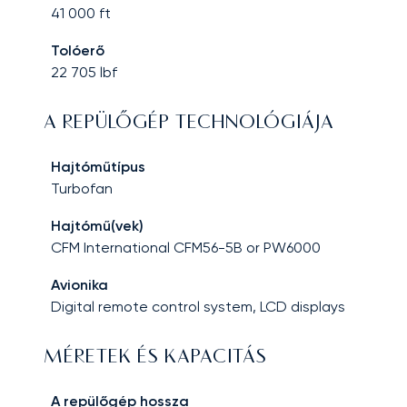
41 000
ft
Tolóerő
22 705
lbf
A REPÜLŐGÉP TECHNOLÓGIÁJA
Hajtóműtípus
Turbofan
Hajtómű(vek)
CFM International CFM56-5B or PW6000
Avionika
Digital remote control system, LCD displays
MÉRETEK ÉS KAPACITÁS
A repülőgép hossza