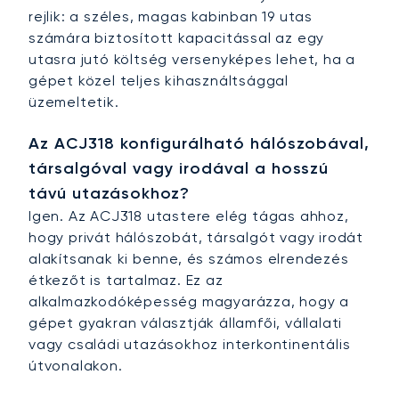
rejlik: a széles, magas kabinban 19 utas
számára biztosított kapacitással az egy
utasra jutó költség versenyképes lehet, ha a
gépet közel teljes kihasználtsággal
üzemeltetik.
Az ACJ318 konfigurálható hálószobával,
társalgóval vagy irodával a hosszú
távú utazásokhoz?
Igen. Az ACJ318 utastere elég tágas ahhoz,
hogy privát hálószobát, társalgót vagy irodát
alakítsanak ki benne, és számos elrendezés
étkezőt is tartalmaz. Ez az
alkalmazkodóképesség magyarázza, hogy a
gépet gyakran választják államfői, vállalati
vagy családi utazásokhoz interkontinentális
útvonalakon.