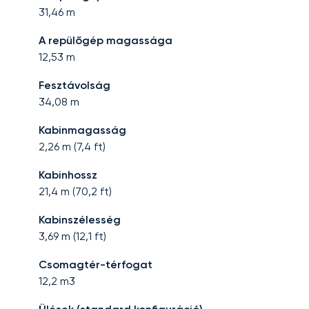
31,46
m
A repülőgép magassága
12,53
m
Fesztávolság
34,08
m
Kabinmagasság
2,26
m (
7,4
ft)
Kabinhossz
21,4
m (
70,2
ft)
Kabinszélesség
3,69
m (
12,1
ft)
Csomagtér-térfogat
12,2
m3