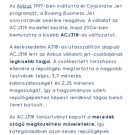
Az
Airbus
1997-ben indította el Corporate Jet
programját, a Boeing Business Jet
sorozatának sikerére reagálva. A vállalat az
ACJ319 modellel kezdte, majd 2004-ben
bemutatta a kisebb
ACJ318
-as változatot.
A kereskedelmi A318-as utasszállítón alapuló
ACJ318 lett az Airbus vállalati jet-családjának
legkisebb tagja
. A csökkentett törzshossz
ellenére a repülőgép megtartotta a nagyobb
testvérek teljes, 3,7 méteres
kabinszélességét és 2,25 méteres
magasságát, így a hagyományos üzleti
repülőgépekhez képest rendkívül tágas belső
teret biztosít.
Az ACJ318 tanúsítványt kapott a
meredek
szögű megközelítési műveletekre
, így
kategóriájában azon kevés repülőgépek