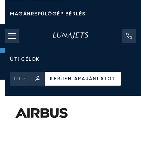
MAGÁNREPÜLŐGÉP BÉRLÉS
CHARTER ÁRAK
MAGÁNREPÜLŐGÉPEK
ÚTI CÉLOK
Kezdőlap
Minden Magánrepülőgép
Airbus
ACJ318
KÉRJEN ÁRAJÁNLATOT
KÉRJEN ÁRAJÁNLATOT
HU