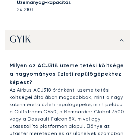
Üzemanyag-kapacitás
24 210
L
GYIK
Milyen az ACJ318 üzemeltetési költsége
a hagyományos üzleti repülőgépekhez
képest?
Az Airbus ACJ318 óránkénti üzemeltetési
költségei általában magasabbak, mint a nagy
kabinméretű üzleti repülőgépeké, mint például
a Gulfstream G650, a Bombardier Global 7500
vagy a Dassault Falcon 8X, mivel egy
utasszállító platformon alapul. Előnye az
utastér méretében és az ülőhelyek számában