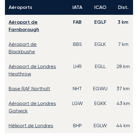
Aéroports
IATA
ICAO
Dist.
Aéroport de
FAB
EGLF
3 km
Farnborough
Aéroport de
BBS
EGLK
7 km
Blackbushe
Aéroport de Londres
LHR
EGLL
28 km
Heathrow
Base RAF Northolt
NHT
EGWU
37 km
Aéroport de Londres
LGW
EGKK
43 km
Gatwick
Héliport de Londres
BHP
EGLW
44 km