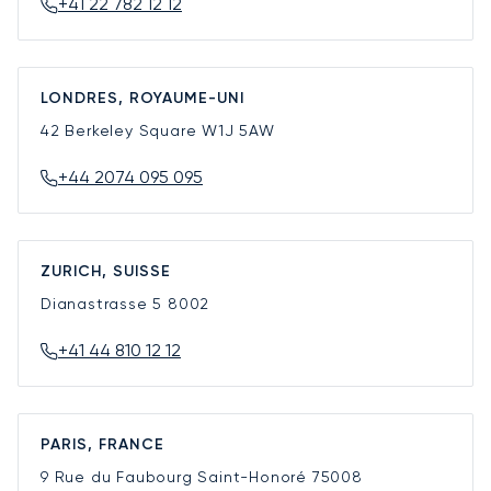
+41 22 782 12 12
LONDRES, ROYAUME-UNI
42 Berkeley Square
W1J 5AW
+44 2074 095 095
ZURICH, SUISSE
Dianastrasse 5
8002
+41 44 810 12 12
PARIS, FRANCE
9 Rue du Faubourg Saint-Honoré
75008