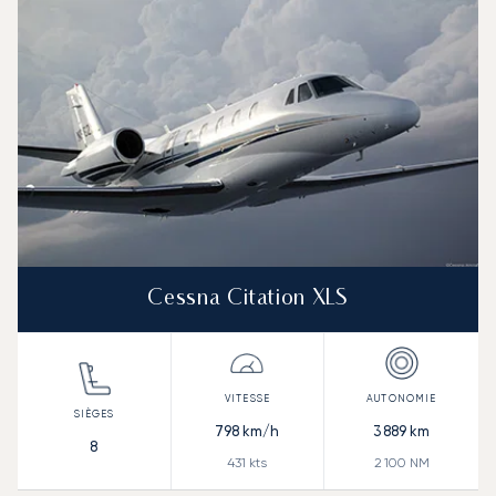
Cessna Citation XLS
798
km/h
3 889
km
8
431
kts
2 100
NM