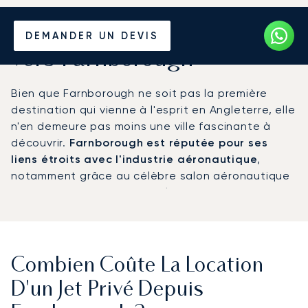
Louer un Jet Privé depuis et
DEMANDER UN DEVIS
vers Farnborough
Bien que Farnborough ne soit pas la première
destination qui vienne à l'esprit en Angleterre, elle
n'en demeure pas moins une ville fascinante à
découvrir.
Farnborough est réputée pour ses
liens étroits avec l'industrie aéronautique
,
notamment grâce au célèbre salon aéronautique
de Farnborough et au Royal Aircraft
Establishment.
Combien Coûte La Location
D'un Jet Privé Depuis