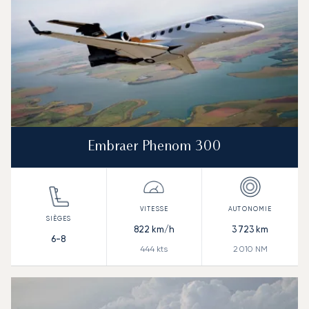
Embraer Phenom 300
822
km/h
3 723
km
6-8
444
kts
2 010
NM