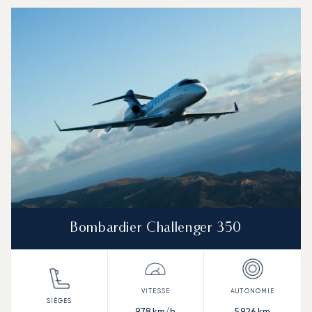
Bombardier Challenger 350
978
km/h
5 926
km