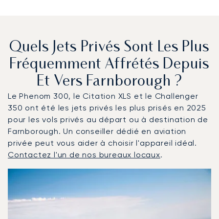
Quels Jets Privés Sont Les Plus
Fréquemment Affrétés Depuis
Et Vers Farnborough ?
Le Phenom 300, le Citation XLS et le Challenger
350 ont été les jets privés les plus prisés en 2025
pour les vols privés au départ ou à destination de
Farnborough. Un conseiller dédié en aviation
privée peut vous aider à choisir l'appareil idéal.
Contactez l'un de nos bureaux locaux
.
Farnborough : Les 3 modèles d'aéronefs les plus fréque
Photo de l'aéronef
Modèle d'aéronef
Sièges
Vitesse (km/h)
Vitesse (nœuds)
Autonomie (km)
Autonomie (NM)