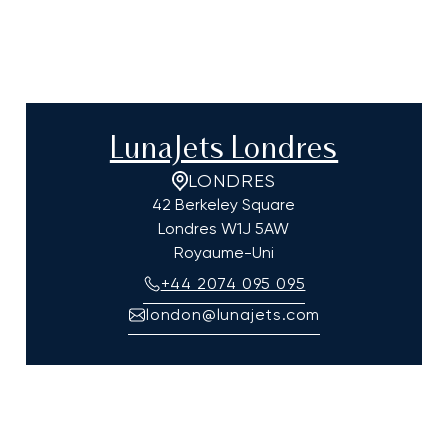
LunaJets Londres
LONDRES
42 Berkeley Square
Londres
W1J 5AW
Royaume-Uni
+44 2074 095 095
london@lunajets.com