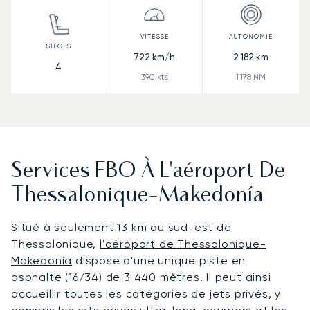
722
km/h
2 182
km
4
390
kts
1 178
NM
Services FBO À L'aéroport De
Thessalonique-Makedonía
Situé à seulement 13 km au sud-est de
Thessalonique,
l'aéroport de Thessalonique-
Makedonía
dispose d'une unique piste en
asphalte (16/34) de 3 440 mètres. Il peut ainsi
accueillir toutes les catégories de jets privés, y