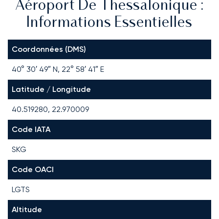
Aéroport De Thessalonique :
Informations Essentielles
Coordonnées (DMS)
40° 30′ 49″ N, 22° 58′ 41″ E
Latitude / Longitude
40.519280, 22.970009
Code IATA
SKG
Code OACI
LGTS
Altitude