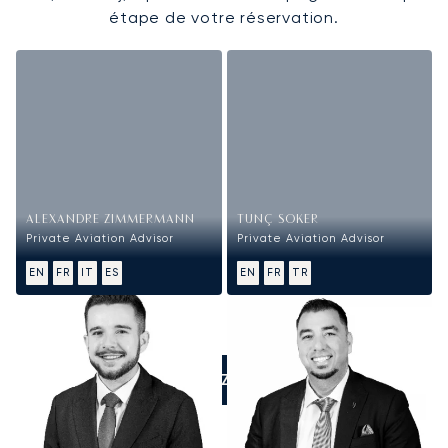
étape de votre réservation.
ALEXANDRE ZIMMERMANN
TUNÇ SOKER
Private Aviation Advisor
Private Aviation Advisor
EN
FR
IT
ES
EN
FR
TR
APPELEZ-NOUS