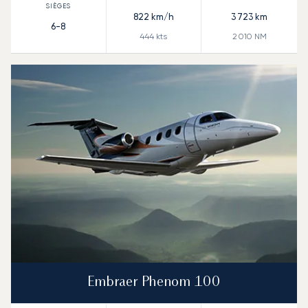
822
km/h
3 723
km
6-8
444
kts
2 010
NM
Embraer Phenom 100