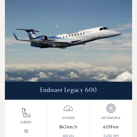
Vitesse (km/h)
Vitesse (nœuds)
Autonomie (km)
Autonomie (NM)
Embraer Legacy 600
843
km/h
6 019
km
13
455
kts
3 250
NM