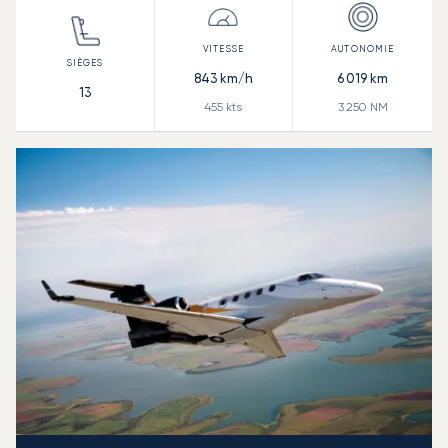
843
km/h
6 019
km
13
455
kts
3 250
NM