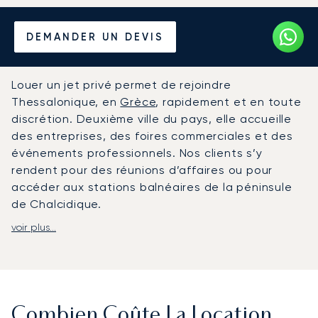
Louer un Jet Privé depuis et
DEMANDER UN DEVIS
vers Thessalonique
Louer un jet privé permet de rejoindre
Thessalonique, en
Grèce
, rapidement et en toute
discrétion. Deuxième ville du pays, elle accueille
des entreprises, des foires commerciales et des
événements professionnels. Nos clients s’y
rendent pour des réunions d’affaires ou pour
accéder aux stations balnéaires de la péninsule
de Chalcidique.
voir plus...
LunaJets organise des vols depuis et vers
l’aéroport international de Thessalonique (SKG),
situé à environ 20 minutes du centre-ville. À bord
de votre jet, la cabine est un espace privé pour
travailler ou vous reposer selon votre programme.
Combien Coûte La Location
Pour votre arrivée, des transferts peuvent être