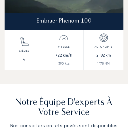
Embraer Phenom 100
722
km/h
2 182
km
4
390
kts
1 178
NM
Notre Équipe D'experts À
Votre Service
Nos conseillers en jets privés sont disponibles