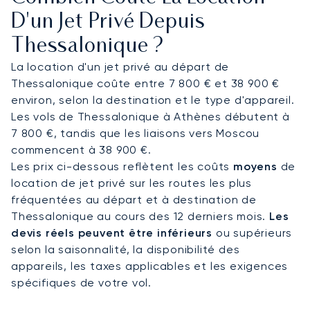
organisés à l’avance vers le centre, la Marina
D'un Jet Privé Depuis
Aretsou ou les destinations côtières.
Thessalonique ?
Nous organisons des vols vers la Grèce tout au
La location d'un jet privé au départ de
long de l’année et connaissons les périodes de
Thessalonique coûte entre 7 800 € et 38 900 €
forte activité liées à la saison estivale et aux
environ, selon la destination et le type d'appareil.
événements professionnels. Notre équipe vous
Les vols de Thessalonique à Athènes débutent à
accompagne dans l’organisation de votre vol vers
7 800 €, tandis que les liaisons vers Moscou
Thessalonique.
commencent à 38 900 €.
Les prix ci-dessous reflètent les coûts
moyens
de
location de jet privé sur les routes les plus
fréquentées au départ et à destination de
Thessalonique au cours des 12 derniers mois.
Les
devis réels peuvent être inférieurs
ou supérieurs
selon la saisonnalité, la disponibilité des
appareils, les taxes applicables et les exigences
spécifiques de votre vol.