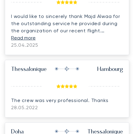
I would like to sincerely thank Majd Alwaa for
the outstanding service he provided during
the organization of our recent flight.
Everything was arranged perfectly, with
Read more
great attention to detail, punctuality, and
25.04.2025
professionalism. It was truly a pleasure
working with him — the entire process was
smooth and effortless. Because of this
Thessalonique
Hambourg
exceptional experience, my family and I will
definitely continue flying with him and
LunaJets in the future. We highly appreciate
his dedication and look forward to many
The crew was very professional. Thanks
more flights together.
28.05.2022
Doha
Thessalonique