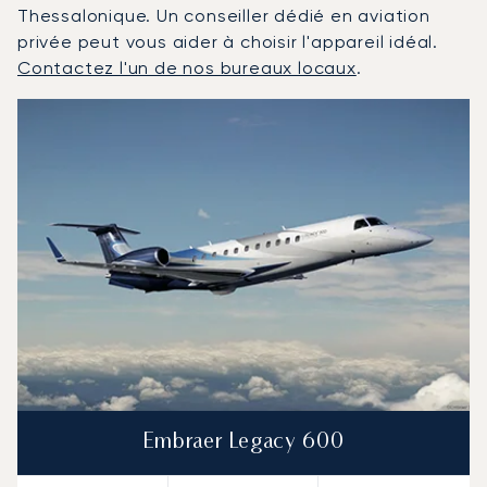
Thessalonique. Un conseiller dédié en aviation
privée peut vous aider à choisir l'appareil idéal.
Contactez l'un de nos bureaux locaux
.
Thessalonique : Les 3 modèles d'aéronefs les plus fréq
Photo de l'aéronef
Modèle d'aéronef
Sièges
Vitesse (km/h)
Vitesse (nœuds)
Autonomie (km)
Autonomie (NM)
Embraer Legacy 600