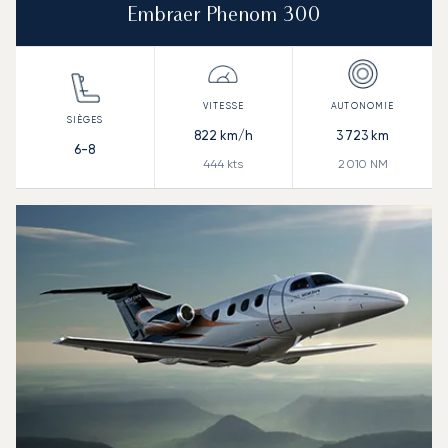
Embraer Phenom 300
822
km/h
3 723
km
6-8
444
kts
2 010
NM