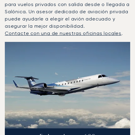
para vuelos privados con salida desde o llegada a
Salónica. Un asesor dedicado de aviación privada
puede ayudarle a elegir el avión adecuado y
asegurar la mejor disponibilidad.
Contacte con una de nuestras oficinas locales
.
Tesalónica : Los 3 modelos de aeronave más operados p
Foto de la aeronave
Modelo de aeronave
Asientos
Velocidad (km/h)
Velocidad (nudos)
Autonomía (km
Autonomía (NM)