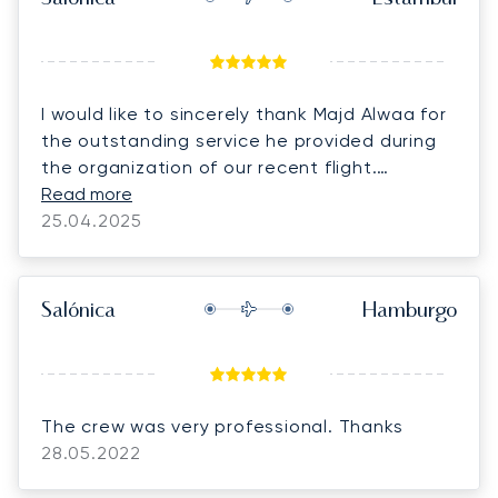
I would like to sincerely thank Majd Alwaa for
the outstanding service he provided during
the organization of our recent flight.
Everything was arranged perfectly, with
Read more
great attention to detail, punctuality, and
25.04.2025
professionalism. It was truly a pleasure
working with him — the entire process was
smooth and effortless. Because of this
Salónica
Hamburgo
exceptional experience, my family and I will
definitely continue flying with him and
LunaJets in the future. We highly appreciate
his dedication and look forward to many
The crew was very professional. Thanks
more flights together.
28.05.2022