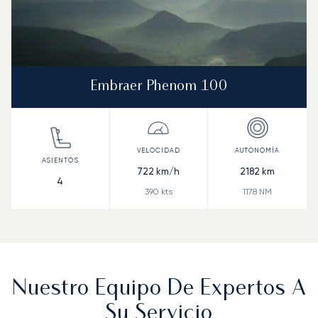
Embraer Phenom 100
722
km/h
2182
km
4
390
kts
1178
NM
Nuestro Equipo De Expertos A
Su Servicio