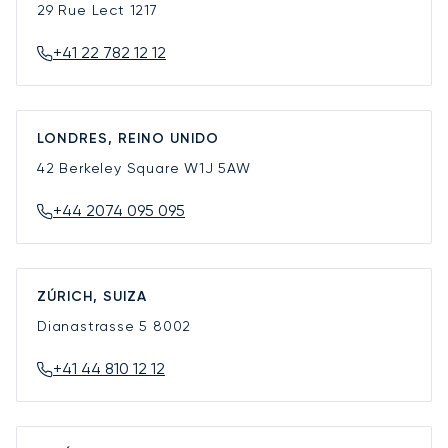
29 Rue Lect
1217
+41 22 782 12 12
LONDRES, REINO UNIDO
42 Berkeley Square
W1J 5AW
+44 2074 095 095
ZÚRICH, SUIZA
Dianastrasse 5
8002
+41 44 810 12 12