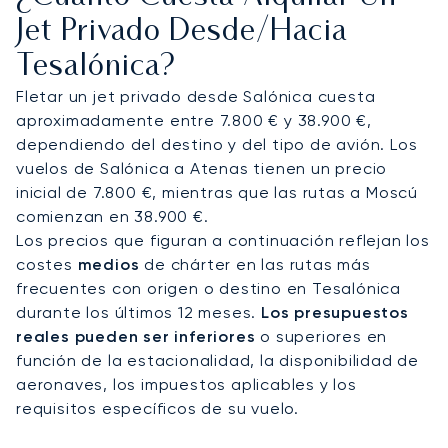
precisión, garantizando que llegue renovado y
Jet Privado Desde/hacia
listo para un traslado impecable a su yate en
Tesalónica?
Marina Aretsou.
Fletar un jet privado desde Salónica cuesta
Nuestro compromiso con su seguridad es
aproximadamente entre 7.800 € y 38.900 €,
absoluto. Como el primer bróker de aviación
dependiendo del destino y del tipo de avión. Los
privada europeo con
certificación Argus®,
vuelos de Salónica a Atenas tienen un precio
operamos con un estándar de excelencia
inicial de 7.800 €, mientras que las rutas a Moscú
verificado
. Esto garantiza que su chárter privado
comienzan en 38.900 €.
a Salónica se gestione con un cuidado
Los precios que figuran a continuación reflejan los
meticuloso, ofreciéndole total confianza tanto si
costes
medios
de chárter en las rutas más
viaja para una reunión crucial como para una
frecuentes con origen o destino en Tesalónica
escapada de lujo a la costa.
durante los últimos 12 meses.
Los presupuestos
reales pueden ser inferiores
o superiores en
función de la estacionalidad, la disponibilidad de
aeronaves, los impuestos aplicables y los
requisitos específicos de su vuelo.