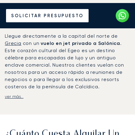
Alquile un Jet Privado
SOLICITAR PRESUPUESTO
desde o hacia Salónica
Llegue directamente a la capital del norte de
Grecia
con un
vuelo en jet privado a Salónica
.
Este corazón cultural del Egeo es un destino
célebre para escapadas de lujo y un antiguo
enclave comercial. Nuestros clientes vuelan con
nosotros para un acceso rápido a reuniones de
negocios o para llegar a los exclusivos resorts
costeros de la península de Calcídica.
ver más...
Gestionamos su vuelo chárter adaptándonos
completamente a su itinerario personal
,
ofreciéndole una flexibilidad total. A bordo,
disfrutará de privacidad absoluta, gastronomía
gourmet y lujosas comodidades seleccionadas
¿Cuánto Cuesta Alquilar Un
para su bienestar. Gestionamos su viaje con