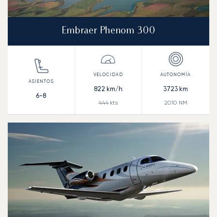
Embraer Phenom 300
822
km/h
3723
km
6-8
444
kts
2010
NM