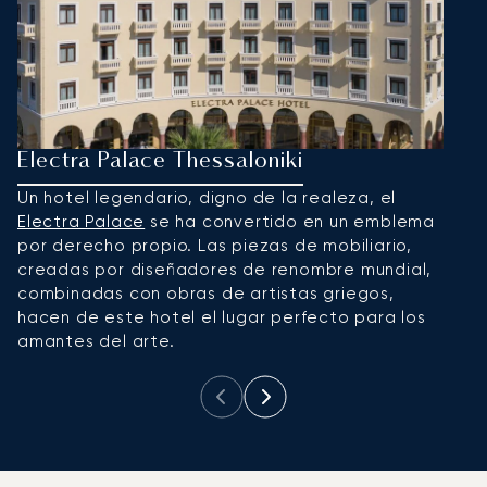
Electra Palace Thessaloniki
M
Un hotel legendario, digno de la realeza, el
L
Electra Palace
se ha convertido en un emblema
d
por derecho propio. Las piezas de mobiliario,
p
creadas por diseñadores de renombre mundial,
e
combinadas con obras de artistas griegos,
re
hacen de este hotel el lugar perfecto para los
amantes del arte.