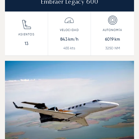
Embraer Legacy 600
843
km/h
6019
km
13
455
kts
3250
NM