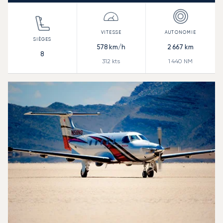
578
km/h
2 667
km
8
312
kts
1 440
NM