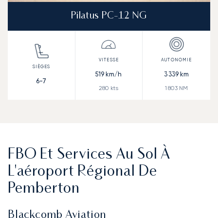
Pilatus PC-12 NG
519
km/h
3 339
km
6-7
280
kts
1 803
NM
FBO Et Services Au Sol À
L'aéroport Régional De
Pemberton
Blackcomb Aviation