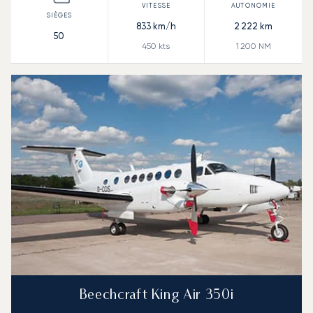
833
km/h
2 222
km
50
450
kts
1 200
NM
Beechcraft King Air 350i