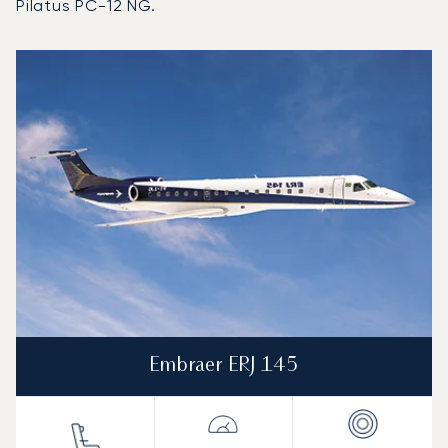
Pilatus PC-12 NG.
Aéroport régional de Pemberton : Les 3 modèles d'aéron
Photo de l'aéronef
Modèle d'aéronef
Sièges
Vitesse (km/h)
Vitesse (nœuds)
Autonomie (km)
Autonomie (NM)
Embraer ERJ 145