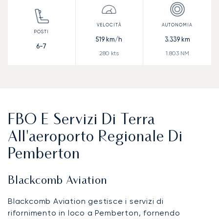
519
km/h
3.339
km
6-7
280
kts
1.803
NM
FBO E Servizi Di Terra
All'aeroporto Regionale Di
Pemberton
Blackcomb Aviation
Blackcomb Aviation gestisce i servizi di
rifornimento in loco a Pemberton, fornendo