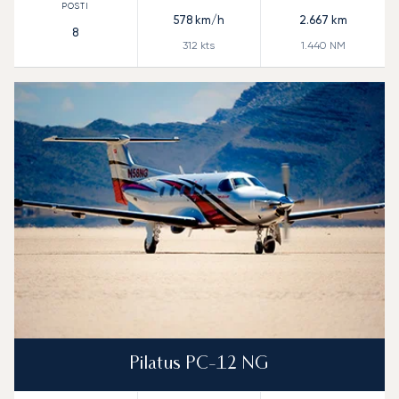
578
km/h
2.667
km
8
312
kts
1.440
NM
Pilatus PC-12 NG