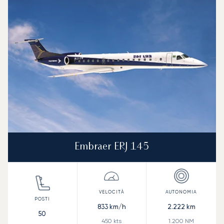
Velocità (km/h)
Velocità (nodi)
Autonomia (
Autonomia (NM)
Embraer ERJ 145
833
km/h
2.222
km
50
450
kts
1.200
NM