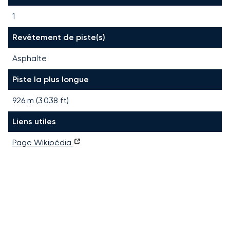
1
Revêtement de piste(s)
Asphalte
Piste la plus longue
926
m (
3 038
ft)
Liens utiles
Page Wikipédia