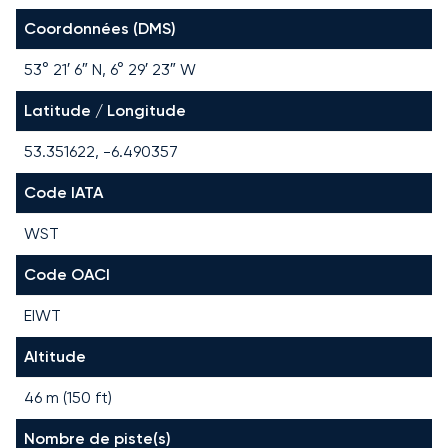
Coordonnées (DMS)
53° 21′ 6″ N, 6° 29′ 23″ W
Latitude / Longitude
53.351622, -6.490357
Code IATA
WST
Code OACI
EIWT
Altitude
46 m (150 ft)
Nombre de piste(s)