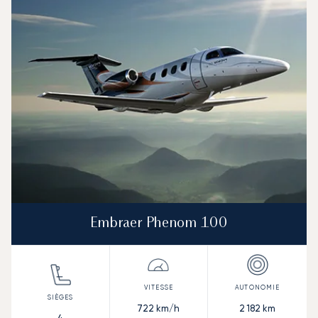
Embraer Phenom 100
722
km/h
2 182
km