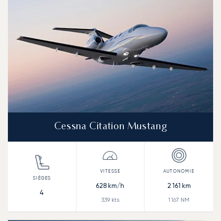
Cessna Citation Mustang
628
km/h
2 161
km
4
339
kts
1 167
NM