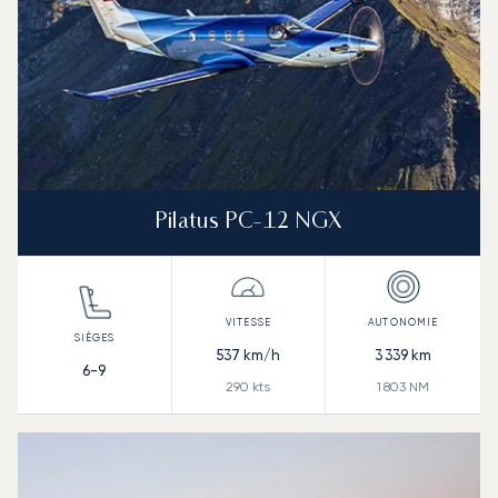
Pilatus PC-12 NGX
537
km/h
3 339
km
6-9
290
kts
1 803
NM