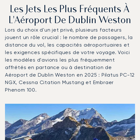
Les Jets Les Plus Fréquents À
L'Aéroport De Dublin Weston
Lors du choix d'un jet privé, plusieurs facteurs
jouent un rôle crucial : le nombre de passagers, la
distance du vol, les capacités aéroportuaires et
les exigences spécifiques de votre voyage. Voici
les modèles d'avions les plus fréquemment
affrétés en partance ou à destination de
Aéroport de Dublin Weston en 2025 : Pilatus PC-12
NGX, Cessna Citation Mustang et Embraer
Phenom 100.
Aéroport de Dublin Weston : Les 3 modèles d'aéronefs l
Photo de l'aéronef
Modèle d'aéronef
Sièges
Vitesse (km/h)
Vitesse (nœuds)
Autonomie (km)
Autonomie (NM)