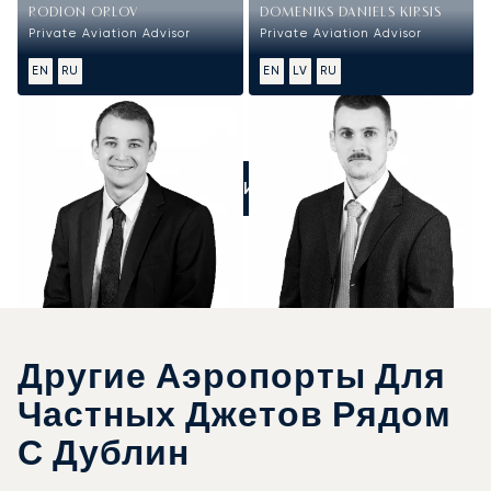
RODION ORLOV
DOMENIKS DANIELS KIRSIS
Private Aviation Advisor
Private Aviation Advisor
EN
RU
EN
LV
RU
ПОЗВОНИТЕ НАМ
Другие Аэропорты Для
Частных Джетов Рядом
С Дублин