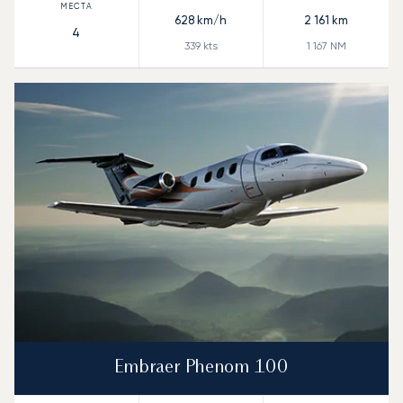
628
km/h
2 161
km
4
339
kts
1 167
NM
Embraer Phenom 100