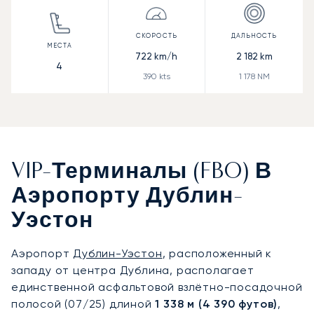
722
km/h
2 182
km
4
390
kts
1 178
NM
VIP-Терминалы (FBO) В
Аэропорту Дублин-
Уэстон
Аэропорт
Дублин-Уэстон
, расположенный к
западу от центра Дублина, располагает
единственной асфальтовой взлётно-посадочной
полосой (07/25) длиной
1 338 м (4 390 футов)
,