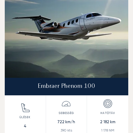
Embraer Phenom 100
722
km/h
2 182
km
4
390
kts
1 178
NM