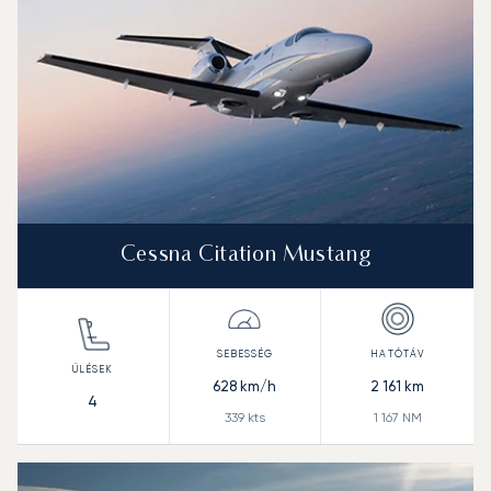
Cessna Citation Mustang
628
km/h
2 161
km
4
339
kts
1 167
NM