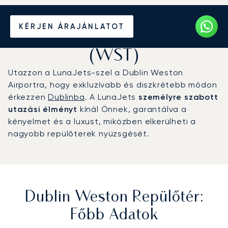
Magánrepülőgép bérlése a
KÉRJEN ÁRAJÁNLATOT
Dublin Weston repülőtérre
(WST)
Utazzon a LunaJets-szel a Dublin Weston
Airportra, hogy exkluzívabb és diszkrétebb módon
érkezzen
Dublinba
. A LunaJets
személyre szabott
utazási élményt
kínál Önnek, garantálva a
kényelmet és a luxust, miközben elkerülheti a
nagyobb repülőterek nyüzsgését.
Dublin Weston Repülőtér:
Főbb Adatok