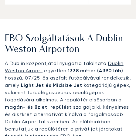
FBO Szolgáltatások A Dublin
Weston Airporton
A Dublin központjától nyugatra található
Dublin
Weston Airport
egyetlen
1338 méter (4390 láb)
hosszú, 07/25-ös aszfalt futópályával rendelkezik,
amely
Light Jet és Midsize Jet
kategóriájú gépek,
valamint turbólégcsavaros repülőgépek
fogadására alkalmas. A repülőtér elsősorban a
magán- és üzleti repülést
szolgálja ki, kényelmes
és diszkrét alternatívát kínálva a forgalmasabb
Dublin Airporttal szemben. Az alábbiakban
bemutatjuk a repülőtéren a privát jet járatokat