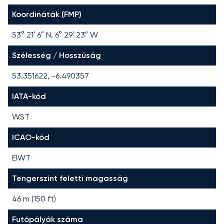
Koordináták (FMP)
53° 21′ 6″ N, 6° 29′ 23″ W
Szélesség / Hosszúság
53.351622, -6.490357
IATA-kód
WST
ICAO-kód
EIWT
Tengerszint feletti magasság
46 m (150 ft)
Futópályák száma