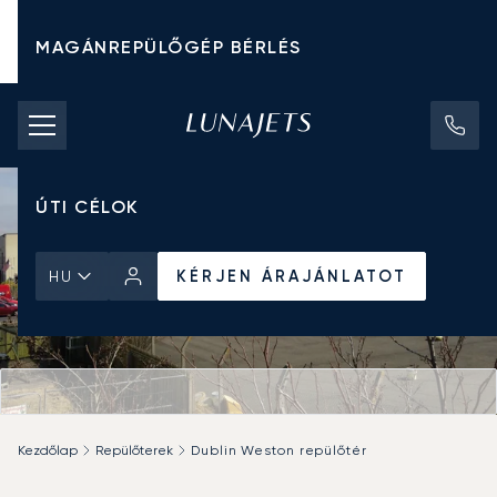
MAGÁNREPÜLŐGÉP BÉRLÉS
CHARTER ÁRAK
MAGÁNREPÜLŐGÉPEK
ÚTI CÉLOK
KÉRJEN ÁRAJÁNLATOT
HU
Kezdőlap
Repülőterek
Dublin Weston repülőtér