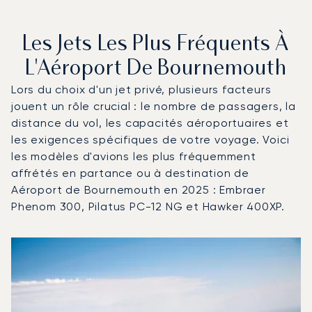
Les Jets Les Plus Fréquents À
L'Aéroport De Bournemouth
Lors du choix d'un jet privé, plusieurs facteurs
jouent un rôle crucial : le nombre de passagers, la
distance du vol, les capacités aéroportuaires et
les exigences spécifiques de votre voyage. Voici
les modèles d'avions les plus fréquemment
affrétés en partance ou à destination de
Aéroport de Bournemouth en 2025 : Embraer
Phenom 300, Pilatus PC-12 NG et Hawker 400XP.
Aéroport de Bournemouth : Les 3 modèles d'aéronefs le
Photo de l'aéronef
Modèle d'aéronef
Sièges
Vitesse (km/h)
Vitesse (nœuds)
Autonomie (km)
Autonomie (NM)