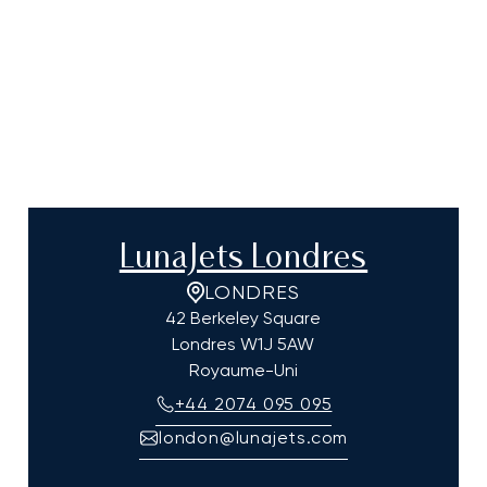
LunaJets Londres
LONDRES
42 Berkeley Square
Londres
W1J 5AW
Royaume-Uni
+44 2074 095 095
london@lunajets.com