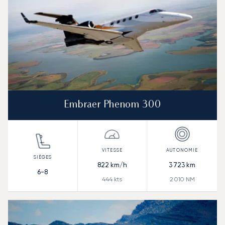
Embraer Phenom 300
822
km/h
3 723
km
6-8
444
kts
2 010
NM