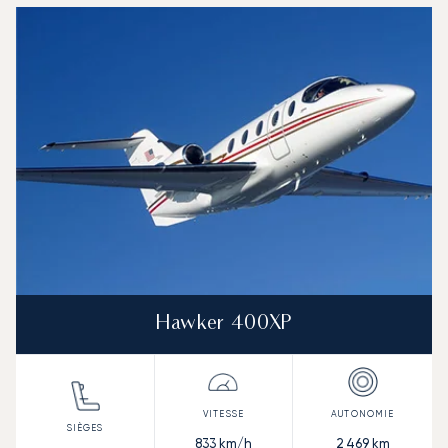
Hawker 400XP
833
km/h
2 469
km