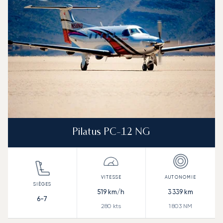
Pilatus PC-12 NG
519
km/h
3 339
km
6-7
280
kts
1 803
NM