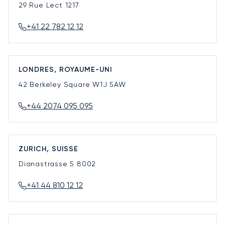
29 Rue Lect
1217
+41 22 782 12 12
LONDRES, ROYAUME-UNI
42 Berkeley Square
W1J 5AW
+44 2074 095 095
ZURICH, SUISSE
Dianastrasse 5
8002
+41 44 810 12 12