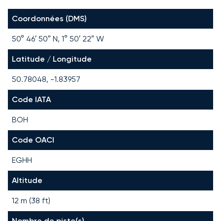
Coordonnées (DMS)
50° 46′ 50″ N, 1° 50′ 22″ W
Latitude / Longitude
50.78048, -1.83957
Code IATA
BOH
Code OACI
EGHH
Altitude
12 m (38 ft)
Nombre de piste(s)