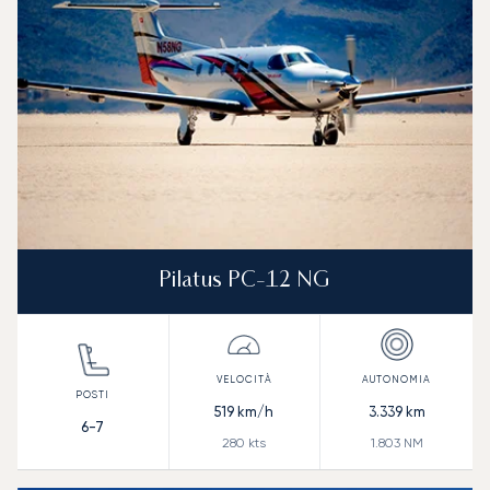
Pilatus PC-12 NG
519
km/h
3.339
km
6-7
280
kts
1.803
NM