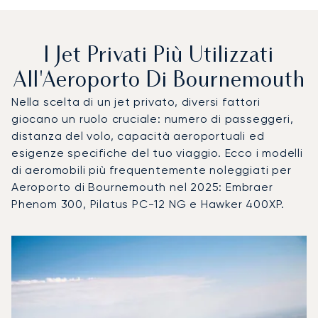
I Jet Privati Più Utilizzati
All'Aeroporto Di Bournemouth
Nella scelta di un jet privato, diversi fattori
giocano un ruolo cruciale: numero di passeggeri,
distanza del volo, capacità aeroportuali ed
esigenze specifiche del tuo viaggio. Ecco i modelli
di aeromobili più frequentemente noleggiati per
Aeroporto di Bournemouth nel 2025: Embraer
Phenom 300, Pilatus PC-12 NG e Hawker 400XP.
Aeroporto di Bournemouth : I 3 modelli di aeromobile più ut
Foto dell'aeromobile
Modello di aeromobile
Posti
Velocità (km/h)
Velocità (nodi)
Autonomia (
Autonomia (NM)