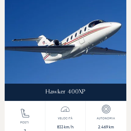
Hawker 400XP
833
km/h
2.469
km