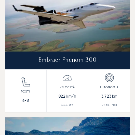
Embraer Phenom 300
822
km/h
3.723
km
6-8
444
kts
2.010
NM