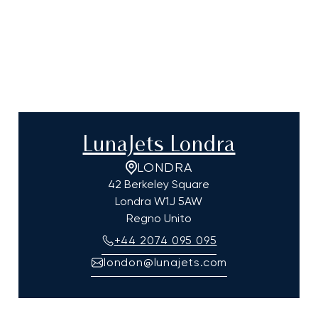
LunaJets Londra
LONDRA
42 Berkeley Square
Londra
W1J 5AW
Regno Unito
+44 2074 095 095
london@lunajets.com