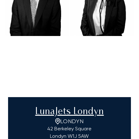
LunaJets Londyn
LONDYN
42 Berkeley Square
Londyn
W1J 5AW