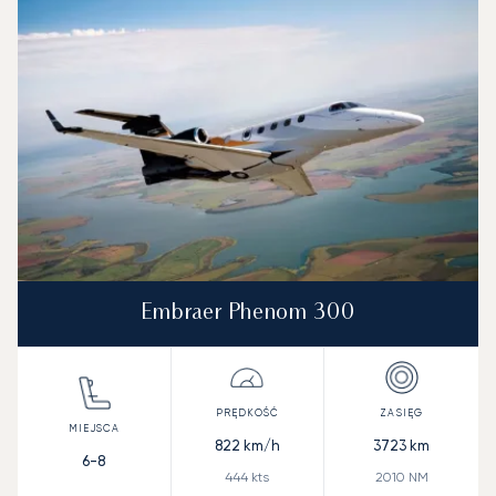
Prędkość (km/h)
Prędkość (węzły)
Zasięg (km)
Zasięg (NM)
Embraer Phenom 300
822
km/h
3723
km
6-8
444
kts
2010
NM