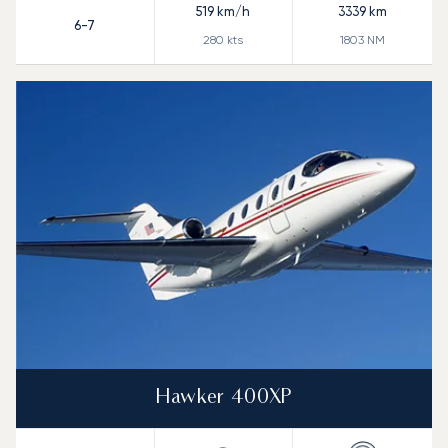
519
km/h
3339
km
6-7
280
kts
1803
NM
Hawker 400XP