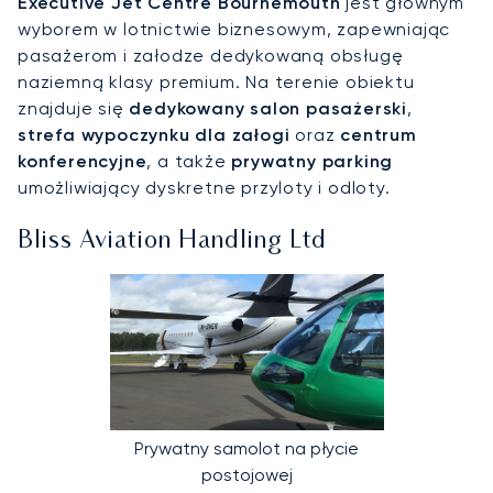
Executive Jet Centre Bournemouth
jest głównym
wyborem w lotnictwie biznesowym, zapewniając
pasażerom i załodze dedykowaną obsługę
naziemną klasy premium. Na terenie obiektu
znajduje się
dedykowany salon pasażerski
,
strefa wypoczynku dla załogi
oraz
centrum
konferencyjne
, a także
prywatny parking
umożliwiający dyskretne przyloty i odloty.
Bliss Aviation Handling Ltd
Prywatny samolot na płycie
postojowej