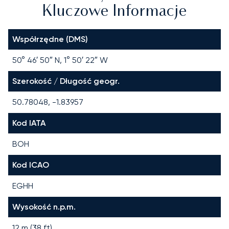
Kluczowe Informacje
Współrzędne (DMS)
50° 46′ 50″ N, 1° 50′ 22″ W
Szerokość / Długość geogr.
50.78048, -1.83957
Kod IATA
BOH
Kod ICAO
EGHH
Wysokość n.p.m.
12 m (38 ft)