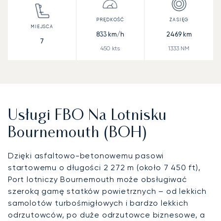
833
km/h
2469
km
7
450
kts
1333
NM
Usługi FBO Na Lotnisku
Bournemouth (BOH)
Dzięki asfaltowo-betonowemu pasowi
startowemu o długości 2 272 m (około 7 450 ft),
Port lotniczy Bournemouth może obsługiwać
szeroką gamę statków powietrznych – od lekkich
samolotów turbośmigłowych i bardzo lekkich
odrzutowców, po duże odrzutowce biznesowe, a