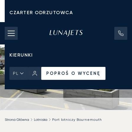
CZARTER ODRZUTOWCA
KOSZTY CZARTERU
PRYWATNE ODRZUTOWCE
KIERUNKI
POPROŚ O WYCENĘ
PL
Strona Główna
Lotniska
Port lotniczy Bournemouth