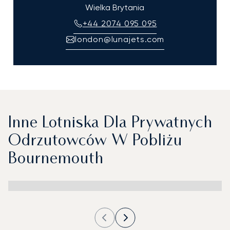
Wielka Brytania
+44 2074 095 095
london@lunajets.com
Inne Lotniska Dla Prywatnych
Odrzutowców W Pobliżu
Bournemouth