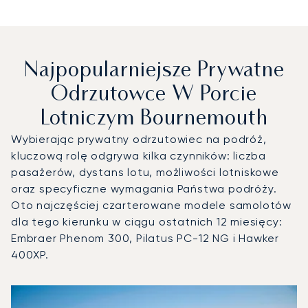
Najpopularniejsze Prywatne
Odrzutowce W Porcie
Lotniczym Bournemouth
Wybierając prywatny odrzutowiec na podróż,
kluczową rolę odgrywa kilka czynników: liczba
pasażerów, dystans lotu, możliwości lotniskowe
oraz specyficzne wymagania Państwa podróży.
Oto najczęściej czarterowane modele samolotów
dla tego kierunku w ciągu ostatnich 12 miesięcy:
Embraer Phenom 300, Pilatus PC-12 NG i Hawker
400XP.
Port lotniczy Bournemouth : 3 najpopularniejsze modele s
Zdjęcie samolotu
Model samolotu
Miejsca