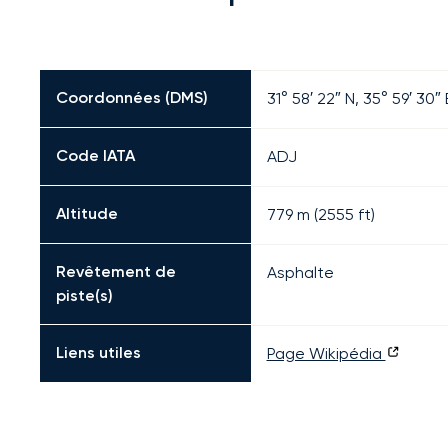
Coordonnées (DMS)
31° 58′ 22″ N, 35° 59′ 30″ 
Code IATA
ADJ
Altitude
779 m (2555 ft)
Revêtement de
Asphalte
piste(s)
Liens utiles
Page Wikipédia