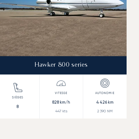
Hawker 800 series
828
km/h
4 426
km
8
447
kts
2 390
NM