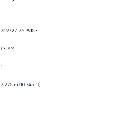
31.9727, 35.99157
OJAM
1
3 275
m (
10 745
ft)