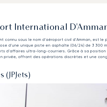
port International D'Amm
t connu sous le nom d'aéroport civil d'Amman, est le pr
pose d'une unique piste en asphalte (06/24) de 3 300 m
ets d'affaires ultra-long-courriers. Grâce à sa positio
ion privée, offrant des opérations discrètes et une con
s (JPJets)