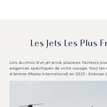
Les Jets Les Plus
Lors du choix d'un jet privé, plusieurs facteurs jo
exigences spécifiques de votre voyage. Voici les
d'Amman (Marka International) en 2025 : Embraer
Aéroport civil d'Amman (Marka International) : Les 3 
Photo de l'aéronef
Modèle d'aéronef
Sièges
Vitesse (km/h)
Vitesse (nœuds)
Autonomie (km)
Autonomie (NM)