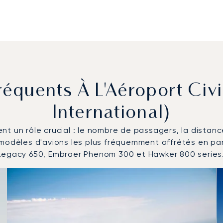
 Fréquents À L'Aéroport Ci
International)
uent un rôle crucial : le nombre de passagers, la distan
 modèles d'avions les plus fréquemment affrétés en par
 Legacy 650, Embraer Phenom 300 et Hawker 800 series
modèles d'aéronefs les plus fréquentés en nombre de mouvem