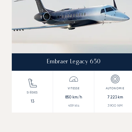
Embraer Legacy 650
850
km/h
7 223
km
13
459
kts
3 900
NM