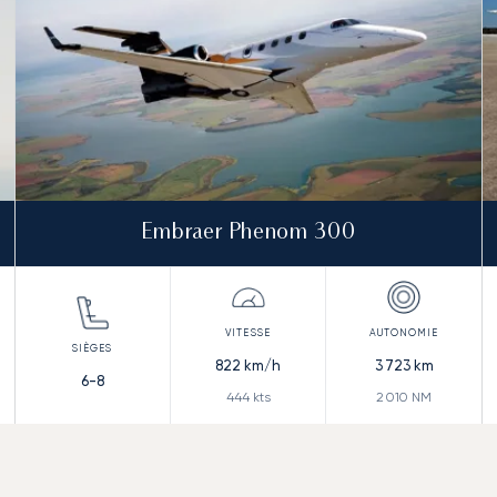
Embraer Phenom 300
822
km/h
3 723
km
6-8
444
kts
2 010
NM