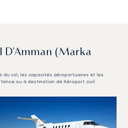
vil D'Amman (Marka
ce du vol, les capacités aéroportuaires et les
tance ou à destination de Aéroport civil
.
ents en 2025