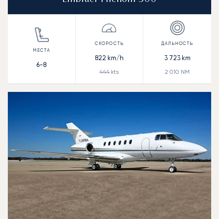
822
km/h
3 723
km
6-8
444
kts
2 010
NM