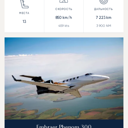
850
km/h
7 223
km
13
459
kts
3 900
NM
Embraer Phenom 300