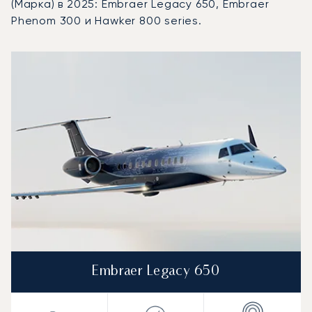
(Марка) в 2025: Embraer Legacy 650, Embraer
Phenom 300 и Hawker 800 series.
Аэропорт Амман-Сивил (Марка) : 3 наиболее востребов
Фото воздушного судна
Модель воздушного судна
Скорость (км/ч)
Скорость (узлы)
Дал
Дальность (NM)
Embraer Legacy 650