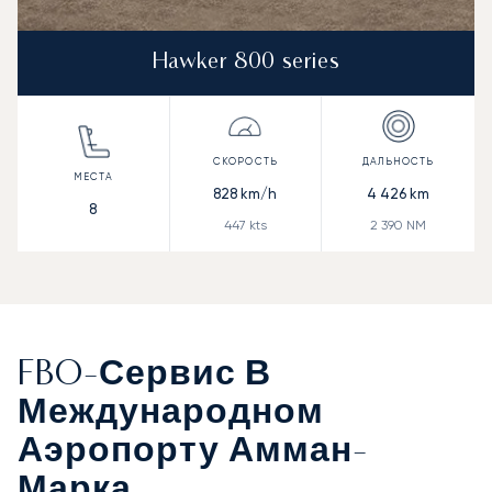
Hawker 800 series
828
km/h
4 426
km
8
447
kts
2 390
NM
FBO-Сервис В
Международном
Аэропорту Амман-
Марка