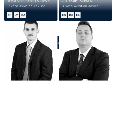
DOMENIKS DANIELS KIRSIS
VLADIMIR TSARKOV
Private Aviation Advisor
Private Aviation Advisor
EN
LV
RU
EN
RU
ES
ПОЗВОНИТЕ НАМ