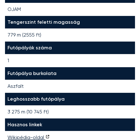
OJAM
Tengerszint feletti magasság
779 m (2555 ft)
Futópályák száma
1
Futópálya burkolata
Aszfalt
Leghosszabb futópálya
3 275
m (
10 745
ft)
Hasznos linkek
Wikipédia-oldal