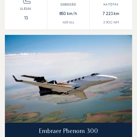
850
km/h
7 223
km
13
459
kts
3 900
NM
Embraer Phenom 300