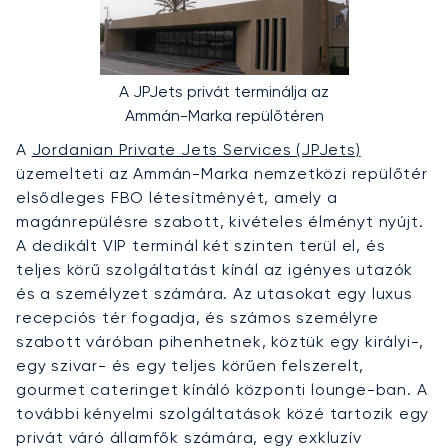
A JPJets privát terminálja az
Ammán-Marka repülőtéren
A
Jordanian Private Jets Services (JPJets)
üzemelteti az Ammán-Marka nemzetközi repülőtér
elsődleges FBO létesítményét, amely a
magánrepülésre szabott, kivételes élményt nyújt.
A dedikált VIP terminál két szinten terül el, és
teljes körű szolgáltatást kínál az igényes utazók
és a személyzet számára. Az utasokat egy luxus
recepciós tér fogadja, és számos személyre
szabott váróban pihenhetnek, köztük egy királyi-,
egy szivar- és egy teljes körűen felszerelt,
gourmet cateringet kínáló központi lounge-ban. A
további kényelmi szolgáltatások közé tartozik egy
privát váró államfők számára, egy exkluzív