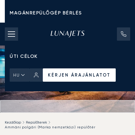
MAGÁNREPÜLŐGÉP BÉRLÉS
CHARTER ÁRAK
MAGÁNREPÜLŐGÉPEK
ÚTI CÉLOK
KÉRJEN ÁRAJÁNLATOT
HU
Kezdőlap
Repülőterek
Ammáni polgári (Marka nemzetközi) repülőtér