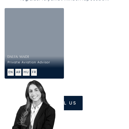
DALIA MADI
Private Aviation Advisor
EN
AR
HU
FR
CALL US