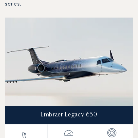
series.
Ammáni polgári (Marka nemzetközi) repülőtér : A 3 legtöb
Repülőgép fotója
Repülőgép-típus
Ülőhelyek
Sebesség (km/h)
Sebesség (csomó)
Hatótávolság (km)
Hatótávolság (NM)
Embraer Legacy 650