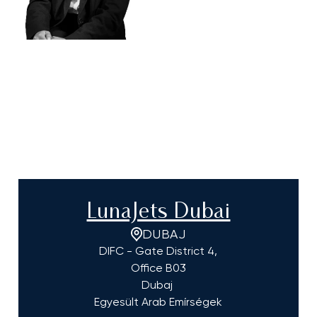
LunaJets Dubai
DUBAJ
DIFC - Gate District 4,
Office B03
Dubaj
Egyesült Arab Emírségek