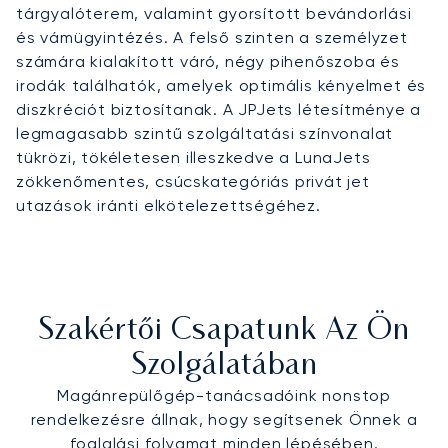
tárgyalóterem, valamint gyorsított bevándorlási
és vámügyintézés. A felső szinten a személyzet
számára kialakított váró, négy pihenőszoba és
irodák találhatók, amelyek optimális kényelmet és
diszkréciót biztosítanak. A JPJets létesítménye a
legmagasabb szintű szolgáltatási színvonalat
tükrözi, tökéletesen illeszkedve a LunaJets
zökkenőmentes, csúcskategóriás privát jet
utazások iránti elkötelezettségéhez.
Szakértői Csapatunk Az Ön
Szolgálatában
Magánrepülőgép-tanácsadóink nonstop
rendelkezésre állnak, hogy segítsenek Önnek a
foglalási folyamat minden lépésében.