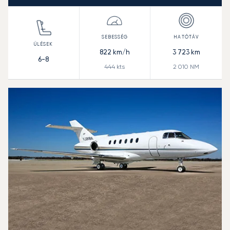
822
km/h
3 723
km
6-8
444
kts
2 010
NM