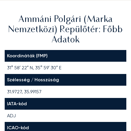
Ammáni Polgári (Marka
Nemzetközi) Repülőtér: Főbb
Adatok
Koordináták (FMP)
31° 58′ 22″ N, 35° 59′ 30″ E
Szélesség / Hosszúság
31.9727, 35.99157
IATA-kód
ADJ
ICAO-kód