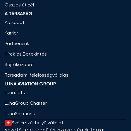
Összes úticél
A TÁRSASÁG
A csapat
Karrier
Partnereink
Hírek és Betekintés
Sajtóközpont
Társadalmi felelősségvállalás
LUNA AVIATION GROUP
LunaJets
LunaGroup Charter
LunaSolutions
Svájci székhelyű vállalat
Vezető üzleti repülési szövetségek tagja: