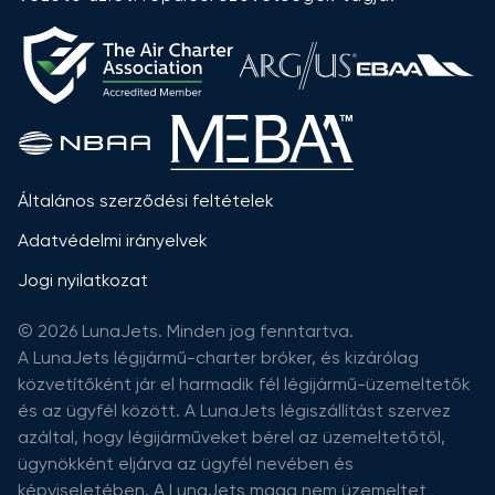
Általános szerződési feltételek
Adatvédelmi irányelvek
Jogi nyilatkozat
© 2026 LunaJets. Minden jog fenntartva.
A LunaJets légijármű-charter bróker, és kizárólag
közvetítőként jár el harmadik fél légijármű-üzemeltetők
és az ügyfél között. A LunaJets légiszállítást szervez
azáltal, hogy légijárműveket bérel az üzemeltetőtől,
ügynökként eljárva az ügyfél nevében és
képviseletében. A LunaJets maga nem üzemeltet