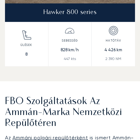
Hawker 800 series
828
km/h
4 426
km
8
447
kts
2 390
NM
FBO Szolgáltatások Az
Ammán-Marka Nemzetközi
Repülőtéren
Az
Ammáni polgári repülőtérként
is ismert Ammán-