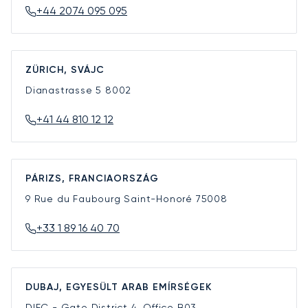
+44 2074 095 095
ZÜRICH, SVÁJC
Dianastrasse 5
8002
+41 44 810 12 12
PÁRIZS, FRANCIAORSZÁG
9 Rue du Faubourg Saint-Honoré
75008
+33 1 89 16 40 70
DUBAJ, EGYESÜLT ARAB EMÍRSÉGEK
DIFC - Gate District 4, Office B03