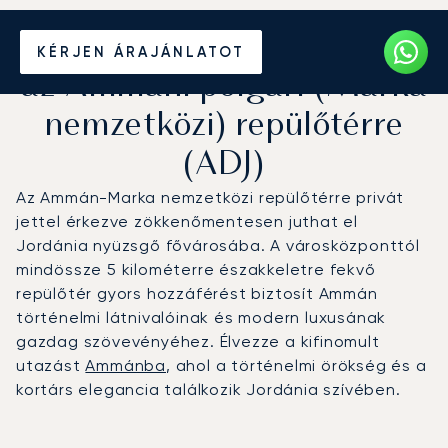
Magánrepülőgép bérlése
KÉRJEN ÁRAJÁNLATOT
az Ammáni polgári (Marka
nemzetközi) repülőtérre
(ADJ)
Az Ammán-Marka nemzetközi repülőtérre privát
jettel érkezve zökkenőmentesen juthat el
Jordánia nyüzsgő fővárosába. A városközponttól
mindössze 5 kilométerre északkeletre fekvő
repülőtér gyors hozzáférést biztosít Ammán
történelmi látnivalóinak és modern luxusának
gazdag szövevényéhez. Élvezze a kifinomult
utazást
Ammánba
, ahol a történelmi örökség és a
kortárs elegancia találkozik Jordánia szívében.