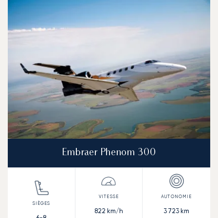
Embraer Phenom 300
822
km/h
3 723
km
6-8