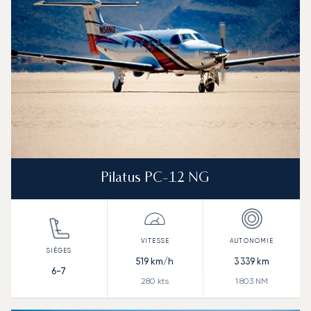
Pilatus PC-12 NG
519
km/h
3 339
km
6-7
280
kts
1 803
NM