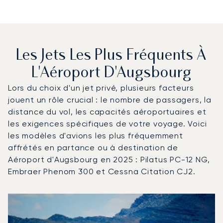
Les Jets Les Plus Fréquents À
L'Aéroport D'Augsbourg
Lors du choix d'un jet privé, plusieurs facteurs
jouent un rôle crucial : le nombre de passagers, la
distance du vol, les capacités aéroportuaires et
les exigences spécifiques de votre voyage. Voici
les modèles d'avions les plus fréquemment
affrétés en partance ou à destination de
Aéroport d'Augsbourg en 2025 : Pilatus PC-12 NG,
Embraer Phenom 300 et Cessna Citation CJ2.
Aéroport d'Augsbourg : Les 3 modèles d'aéronefs les pl
Photo de l'aéronef
Modèle d'aéronef
Sièges
Vitesse (km/h)
Vitesse (nœuds)
Autonomie (km)
Autonomie (NM)