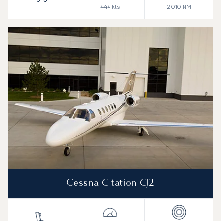
444
kts
2 010
NM
Cessna Citation CJ2